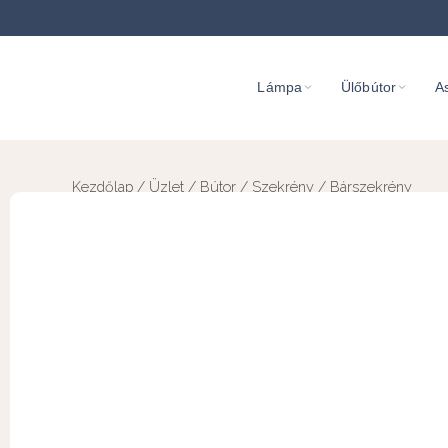
Lámpa
Ülőbútor
As
Kezdőlap
/
Üzlet
/
Bútor
/
Szekrény
/ Bárszekrény