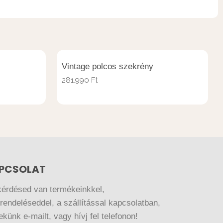
Vintage polcos szekrény
281.990
Ft
PCSOLAT
kérdésed van termékeinkkel,
endeléseddel, a szállítással kapcsolatban,
nekünk e-mailt, vagy hívj fel telefonon!