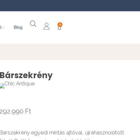
0
ó
Blog
Bárszekrény
292.990
Ft
Bárszekrény egyedi mintás ajtóval, újrahasznosított