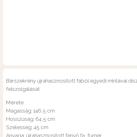
Bárszekrény újrahasznosított fából egyedi mintával díszí
felszolgálását.
Mérete:
Magasság: 146,5 cm
Hosszúság: 64,5 cm
Szélesség: 45 cm
Anyaga: újrahasznosított fenyő fa, furnér