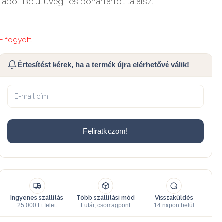
fából. Belül üveg- és pohártartót találsz.
Elfogyott
Értesítést kérek, ha a termék újra elérhetővé válik!
Feliratkozom!
Ingyenes szállítás
Több szállítási mód
Visszaküldés
25 000 Ft felett
Futár, csomagpont
14 napon belül