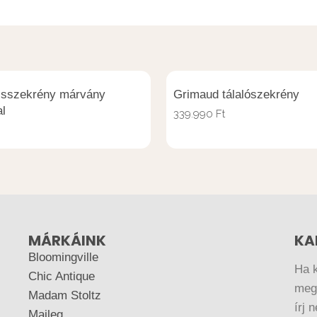
isszekrény márvány
Grimaud tálalószekrény
al
339.990
Ft
MÁRKÁINK
KA
Bloomingville
Ha 
Chic Antique
megr
Madam Stoltz
írj 
Maileg