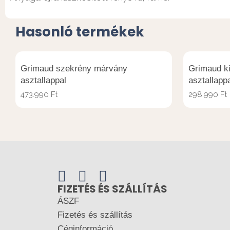
Hasonló termékek
Grimaud szekrény márvány
Grimaud k
asztallappal
asztallapp
473.990
Ft
298.990
Ft
FIZETÉS ÉS SZÁLLÍTÁS
ÁSZF
Fizetés és szállítás
Céginformáció