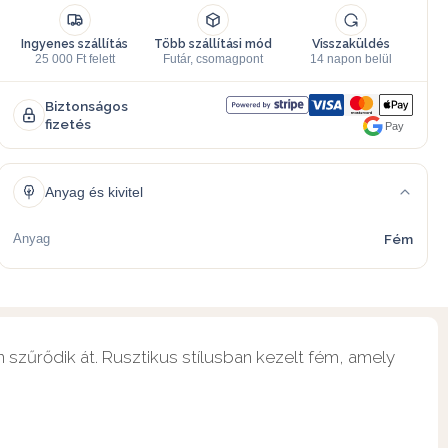
Ingyenes szállítás
Több szállítási mód
Visszaküldés
25 000 Ft felett
Futár, csomagpont
14 napon belül
Biztonságos
fizetés
Pay
Anyag és kivitel
Anyag
Fém
 szűrődik át. Rusztikus stílusban kezelt fém, amely