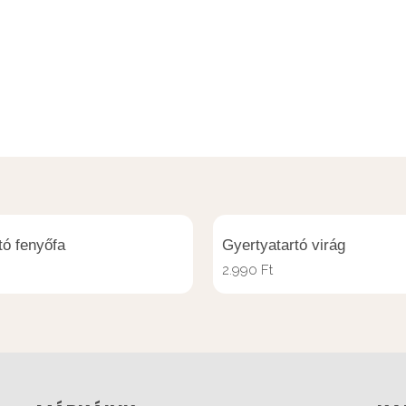
ó fenyőfa
Gyertyatartó virág
2.990
Ft