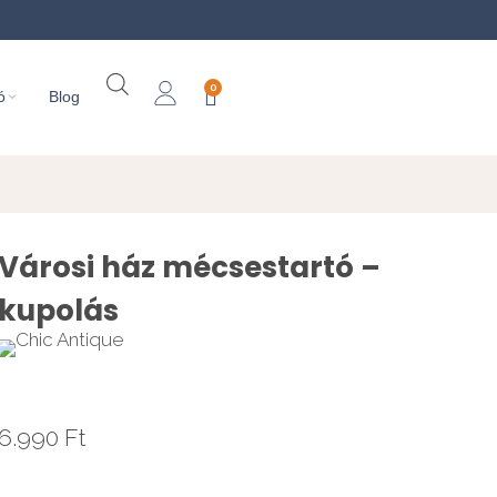
0
ó
Blog
Városi ház mécsestartó –
kupolás
6.990
Ft