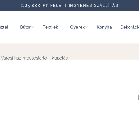
25.000
FT
FELETT INGYENES SZÁLLÍTÁS
ztal
Bútor
Textilek
Gyerek
Konyha
Dekoráci
 Városi ház mécsestartó – kupolás