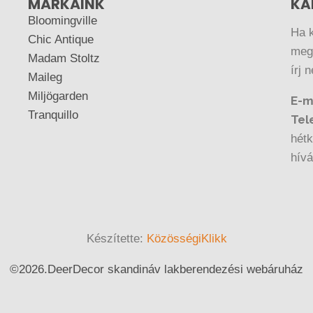
MÁRKÁINK
KA
Bloomingville
Ha 
Chic Antique
megr
Madam Stoltz
írj 
Maileg
Miljögarden
E-m
Tranquillo
Tel
hétk
hív
Készítette:
KözösségiKlikk
©
2026.
DeerDecor skandináv lakberendezési webáruház