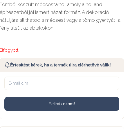
Fémből készült mécsestartó, amely a holland
építészetből jól ismert házat formáz. A dekoráció
hátuljára állíthatod a mécsest vagy a tömb gyertyát, a
fény átsüt az ablakokon.
Elfogyott
Értesítést kérek, ha a termék újra elérhetővé válik!
Feliratkozom!