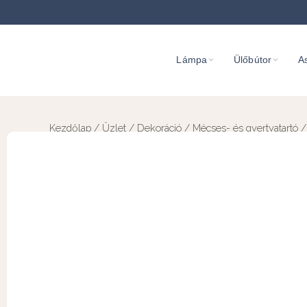
Lámpa
Ülőbútor
As
Kezdőlap
/
Üzlet
/
Dekoráció
/
Mécses- és gyertyatartó
/