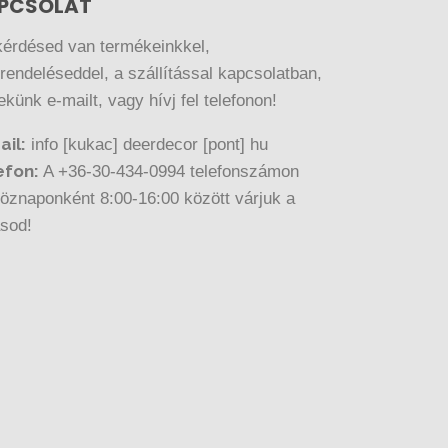
PCSOLAT
kérdésed van termékeinkkel,
endeléseddel, a szállítással kapcsolatban,
nekünk e-mailt, vagy hívj fel telefonon!
ail:
info [kukac] deerdecor [pont] hu
efon:
A +36-30-434-0994 telefonszámon
öznaponként 8:00-16:00 között várjuk a
ásod!