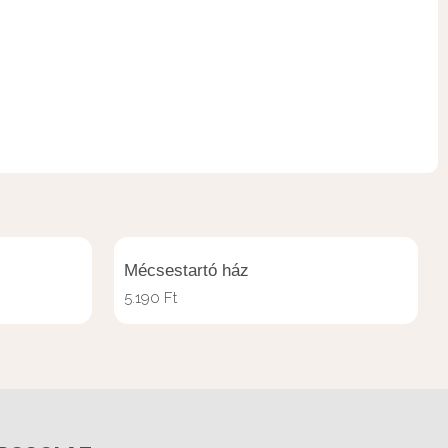
Mécsestartó ház
5.190
Ft