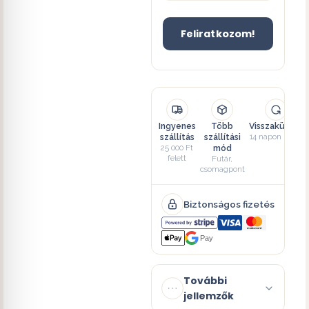
Feliratkozom!
Ingyenes
Több
Visszaküldés
szállítás
szállítási
14 napon belül
25 000 Ft
mód
felett
Futár,
csomagpont
Biztonságos fizetés
Pay
További
jellemzők