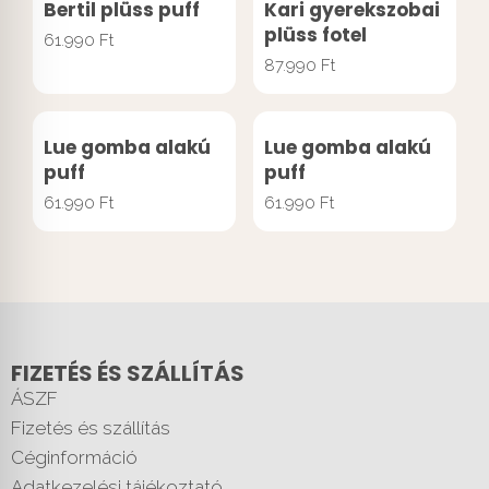
Bertil plüss puff
Kari gyerekszobai
plüss fotel
61.990
Ft
87.990
Ft
Lue gomba alakú
Lue gomba alakú
puff
puff
61.990
Ft
61.990
Ft
FIZETÉS ÉS SZÁLLÍTÁS
ÁSZF
Fizetés és szállítás
Céginformáció
Adatkezelési tájékoztató