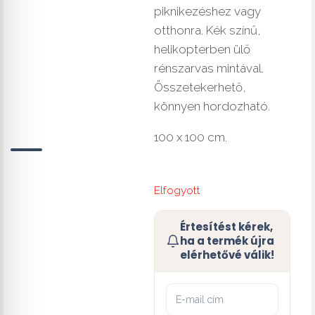
piknikezéshez vagy
otthonra. Kék színű,
helikopterben ülő
rénszarvas mintával.
Összetekerhető,
könnyen hordozható.
100 x 100 cm.
Elfogyott
Értesítést kérek,
ha a termék újra
elérhetővé válik!