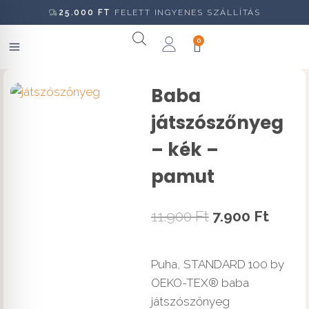
25.000
FT
FELETT INGYENES SZÁLLÍTÁS
0
Baba
játszószőnyeg
– kék –
pamut
11.900
Ft
7.900
Ft
Puha, STANDARD 100 by
OEKO-TEX® baba
játszószőnyeg