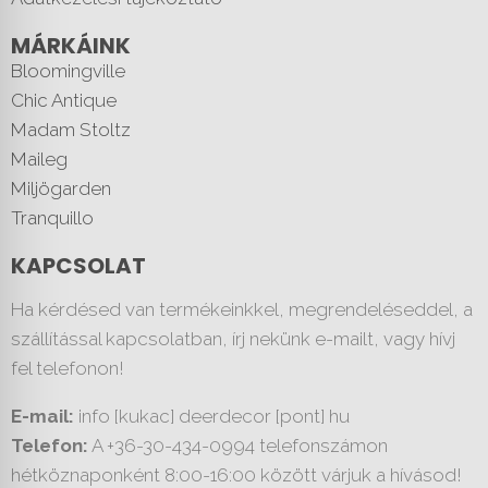
MÁRKÁINK
Bloomingville
Chic Antique
Madam Stoltz
Maileg
Miljögarden
Tranquillo
KAPCSOLAT
Ha kérdésed van termékeinkkel, megrendeléseddel, a
szállítással kapcsolatban, írj nekünk e-mailt, vagy hívj
fel telefonon!
E-mail:
info [kukac] deerdecor [pont] hu
Telefon:
A +36-30-434-0994 telefonszámon
hétköznaponként 8:00-16:00 között várjuk a hívásod!