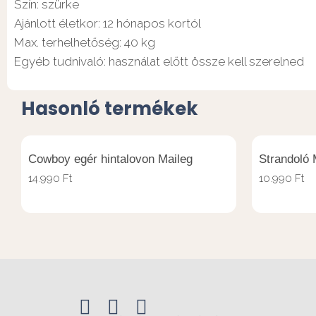
Szín: szürke
Ajánlott életkor: 12 hónapos kortól
Max. terhelhetőség: 40 kg
Egyéb tudnivaló: használat előtt össze kell szerelned
Hasonló termékek
Cowboy egér hintalovon Maileg
Strandoló 
14.990
Ft
10.990
Ft