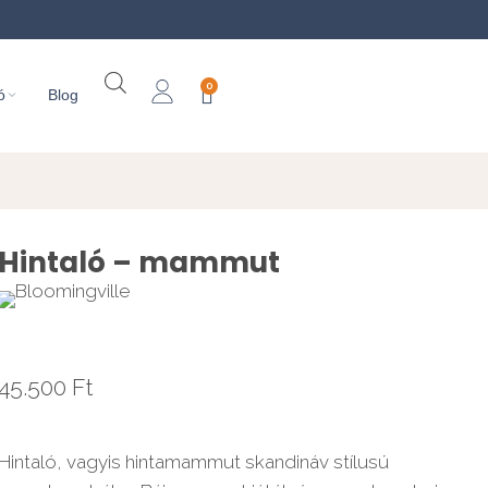
0
ó
Blog
Hintaló – mammut
45.500
Ft
Hintaló, vagyis hintamammut skandináv stílusú