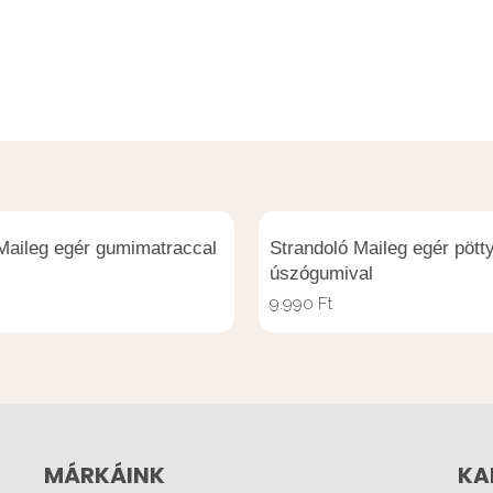
Maileg egér gumimatraccal
Strandoló Maileg egér pött
úszógumival
9.990
Ft
MÁRKÁINK
KA