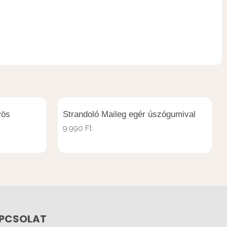
yös
Strandoló Maileg egér úszógumival
9.990
Ft
PCSOLAT