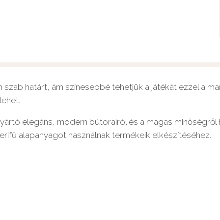
 szab határt, ám színesebbé tehetjük a játékát ezzel a m
lehet.
gyártó elegáns, modern bútorairól és a magas minőségről 
gerifű alapanyagot használnak termékeik elkészítéséhez.