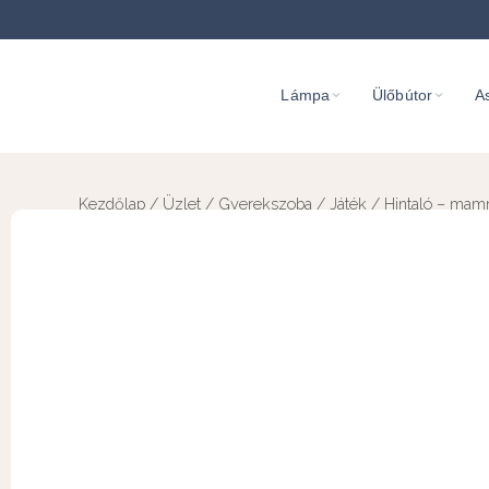
Lámpa
Ülőbútor
As
Kezdőlap
/
Üzlet
/
Gyerekszoba
/
Játék
/ Hintaló – ma