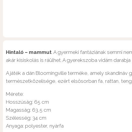
Hintaló – mammut
. A gyermeki fantáziának semmi nem
akár kisiskolás is ráülhet. A gyerekszoba vidám darabja 
A játék a dán Bloomingville terméke, amely skandináv 
természetközelisége, ezért elsősorban fa, rattan, ten
Mérete:
Hosszúság: 65 cm
Magasság: 63,5 cm
Szélesség: 34 cm
Anyaga: polyester, nyárfa