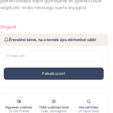
gyerekszobába. Bájos gyerekjáték és gyerekszobai
kiegészítő, kiváló minőségű nyárfa anyagból.
Elfogyott
Értesítést kérek, ha a termék újra elérhetővé válik!
Feliratkozom!
Ingyenes szállítás
Több szállítási mód
Visszaküldés
25 000 Ft felett
Futár, csomagpont
14 napon belül