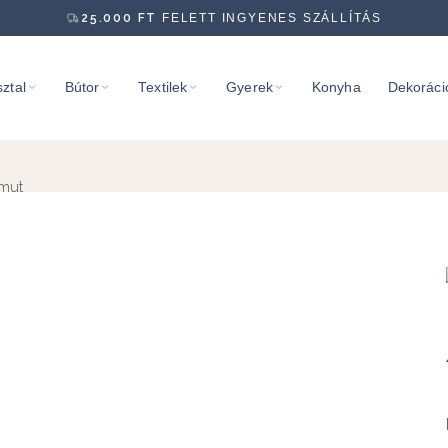
25.000
FT
FELETT INGYENES SZÁLLÍTÁS
ztal
Bútor
Textilek
Gyerek
Konyha
Dekoráci
mmut