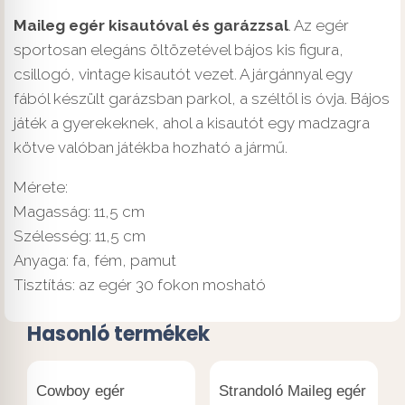
Maileg egér kisautóval és garázzsal
. Az egér
sportosan elegáns öltözetével bájos kis figura,
csillogó, vintage kisautót vezet. A járgánnyal egy
fából készült garázsban parkol, a széltől is óvja. Bájos
játék a gyerekeknek, ahol a kisautót egy madzagra
kötve valóban játékba hozható a jármű.
Mérete:
Magasság: 11,5 cm
Szélesség: 11,5 cm
Anyaga: fa, fém, pamut
Tisztítás: az egér 30 fokon mosható
Hasonló termékek
Cowboy egér
Strandoló Maileg egér