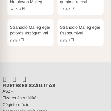
hintalovon Maileg
gumimatraccal
14.990
Ft
10.990
Ft
Strandoló Maileg egér
Strandoló Maileg egér
pöttyös úszógumival
úszógumival
9.990
Ft
9.990
Ft
FIZETÉS ÉS SZÁLLÍTÁS
ÁSZF
Fizetés és szállítás
Céginformáció