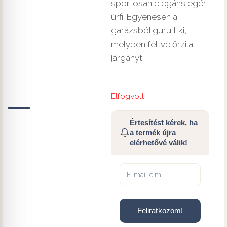
sportosan elegáns egér
úrfi. Egyenesen a
garázsból gurult ki,
melyben féltve őrzi a
járgányt.
Elfogyott
Értesítést kérek, ha
a termék újra
elérhetővé válik!
Feliratkozom!