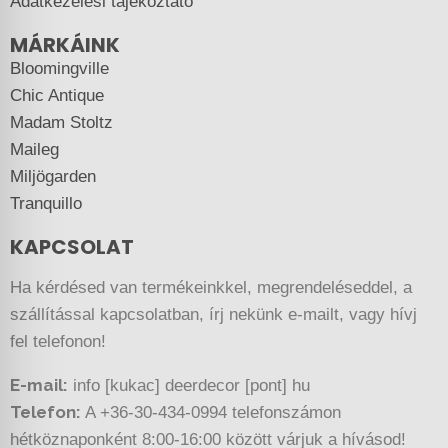
Adatkezelési tájékoztató
MÁRKÁINK
Bloomingville
Chic Antique
Madam Stoltz
Maileg
Miljögarden
Tranquillo
KAPCSOLAT
Ha kérdésed van termékeinkkel, megrendeléseddel, a
szállítással kapcsolatban, írj nekünk e-mailt, vagy hívj
fel telefonon!
E-mail:
info [kukac] deerdecor [pont] hu
Telefon:
A +36-30-434-0994 telefonszámon
hétköznaponként 8:00-16:00 között várjuk a hívásod!