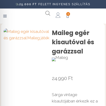
25.000
FT
FELETT INGYENES SZÁLLÍTÁS
0
Maileg egér
kisautóval és
garázzsal
24.990
Ft
Sárga vintage
kisautójában érkezik ez a