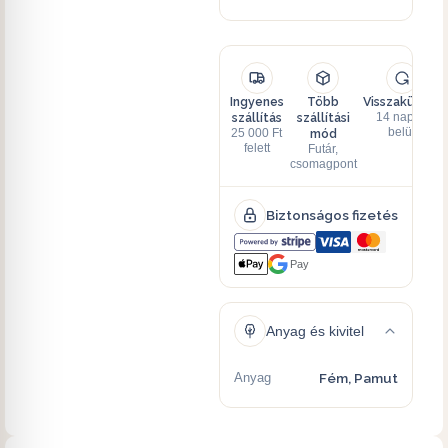
Ingyenes
Több
Visszaküldés
szállítás
szállítási
14 napon
mód
belül
25 000 Ft
felett
Futár,
csomagpont
Biztonságos fizetés
Pay
Anyag és kivitel
Anyag
Fém, Pamut