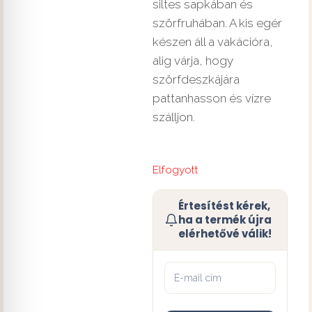
siltes sapkában és
szörfruhában. A kis egér
készen áll a vakációra,
alig várja, hogy
szörfdeszkájára
pattanhasson és vízre
szálljon.
Elfogyott
Értesítést kérek,
ha a termék újra
elérhetővé válik!