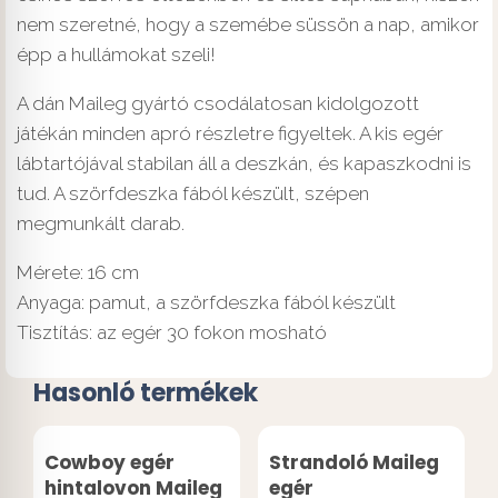
nem szeretné, hogy a szemébe süssön a nap, amikor
épp a hullámokat szeli!
A dán Maileg gyártó csodálatosan kidolgozott
játékán minden apró részletre figyeltek. A kis egér
lábtartójával stabilan áll a deszkán, és kapaszkodni is
tud. A szörfdeszka fából készült, szépen
megmunkált darab.
Mérete: 16 cm
Anyaga: pamut, a szörfdeszka fából készült
Tisztítás: az egér 30 fokon mosható
Hasonló termékek
Cowboy egér
Strandoló Maileg
hintalovon Maileg
egér