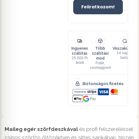
Feliratkozom!
Ingyenes
Több
Visszaküldés
szállítás
szállítási
14 napon
mód
belül
25 000 Ft
felett
Futár,
csomagpont
Biztonságos fizetés
Pay
Maileg egér szörfdeszkával
és profi felszereléssel:
csinos szörfös öltözékben és siltes sapkában, hiszen