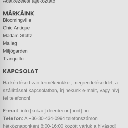
Adatkezelési tájékoztató
MÁRKÁINK
Bloomingville
Chic Antique
Madam Stoltz
Maileg
Miljögarden
Tranquillo
KAPCSOLAT
Ha kérdésed van termékeinkkel, megrendeléseddel, a
szállítással kapcsolatban, írj nekünk e-mailt, vagy hívj
fel telefonon!
E-mail:
info [kukac] deerdecor [pont] hu
Telefon:
A +36-30-434-0994 telefonszámon
hétköznaponként 8:00-16:00 között várjuk a hívásod!