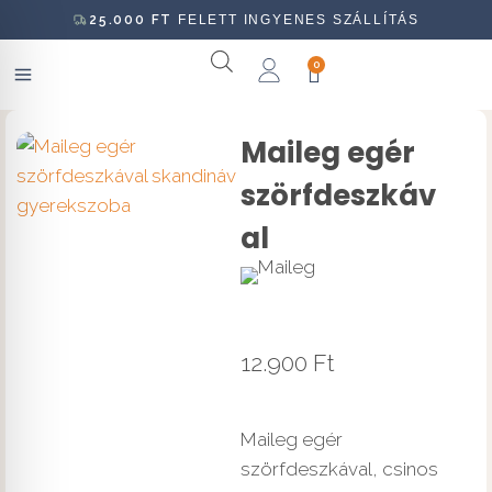
25.000
FT
FELETT INGYENES SZÁLLÍTÁS
0
Maileg egér
szörfdeszkáv
al
12.900
Ft
Maileg egér
szörfdeszkával, csinos