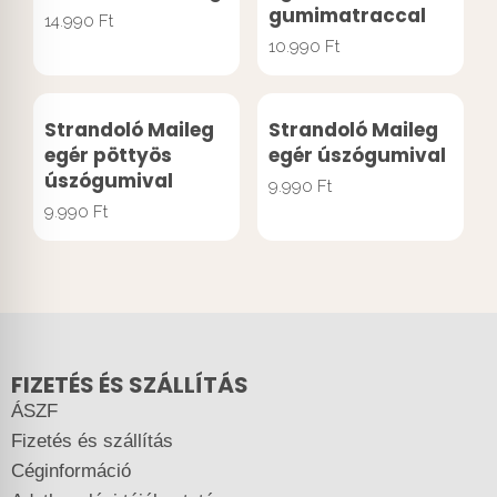
gumimatraccal
14.990
Ft
10.990
Ft
Strandoló Maileg
Strandoló Maileg
egér pöttyös
egér úszógumival
úszógumival
9.990
Ft
9.990
Ft
FIZETÉS ÉS SZÁLLÍTÁS
ÁSZF
Fizetés és szállítás
Céginformáció