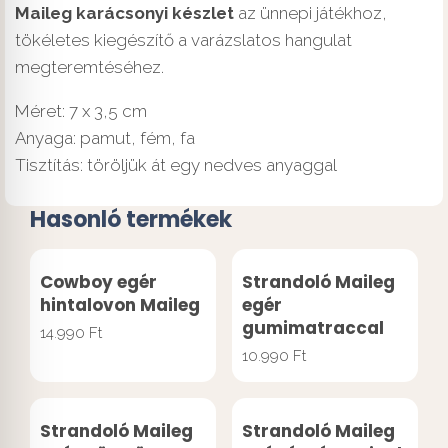
Maileg karácsonyi készlet
az ünnepi játékhoz,
tökéletes kiegészítő a varázslatos hangulat
megteremtéséhez.
Méret: 7 x 3,5 cm
Anyaga: pamut, fém, fa
Tisztítás: töröljük át egy nedves anyaggal
Hasonló termékek
Cowboy egér
Strandoló Maileg
hintalovon Maileg
egér
gumimatraccal
14.990
Ft
10.990
Ft
Strandoló Maileg
Strandoló Maileg