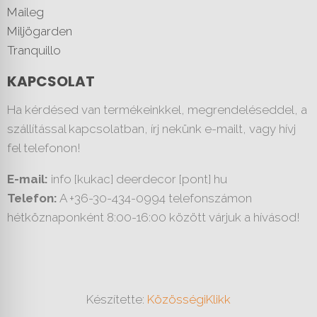
Maileg
Miljögarden
Tranquillo
KAPCSOLAT
Ha kérdésed van termékeinkkel, megrendeléseddel, a
szállítással kapcsolatban, írj nekünk e-mailt, vagy hívj
fel telefonon!
E-mail:
info [kukac] deerdecor [pont] hu
Telefon:
A +36-30-434-0994 telefonszámon
hétköznaponként 8:00-16:00 között várjuk a hívásod!
Készítette:
KözösségiKlikk