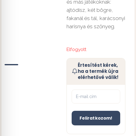
és más játékoknak:
ajtódísz, két bögre,
fakanál és tál, karácsonyi
harisnya és szőnyeg.
Elfogyott
Értesítést kérek,
ha a termék újra
elérhetővé válik!
Feliratkozom!