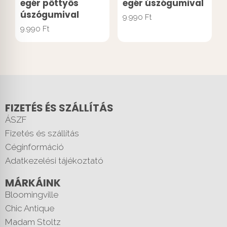
egér pöttyös
egér úszógumival
úszógumival
9.990
Ft
9.990
Ft
FIZETÉS ÉS SZÁLLÍTÁS
ÁSZF
Fizetés és szállítás
Céginformáció
Adatkezelési tájékoztató
MÁRKÁINK
Bloomingville
Chic Antique
Madam Stoltz