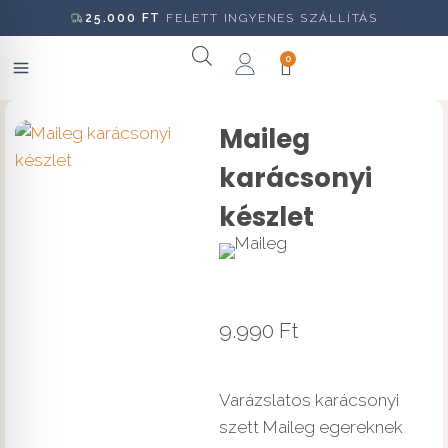
25.000
FT
FELETT INGYENES SZÁLLÍTÁS
0
Maileg
karácsonyi
készlet
9.990
Ft
Varázslatos karácsonyi
szett Maileg egereknek