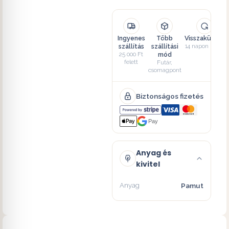
Ingyenes
Több
Visszaküldés
szállítás
szállítási
14 napon belül
25 000 Ft
mód
felett
Futár,
csomagpont
Biztonságos fizetés
Pay
Anyag és
kivitel
Anyag
Pamut