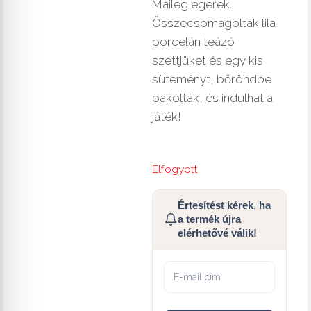
Maileg egerek.
Összecsomagolták lila
porcelán teázó
szettjüket és egy kis
süteményt, bőröndbe
pakolták, és indulhat a
játék!
Elfogyott
Értesítést kérek, ha
a termék újra
elérhetővé válik!