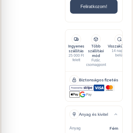
Feliratkozom!
Ingyenes
Több
Visszaküldés
szállítás
szállítási
14 napon
mód
belül
25 000 Ft
felett
Futár,
csomagpont
Biztonságos fizetés
Pay
Anyag és kivitel
Anyag
Fém