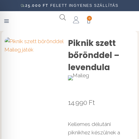
25.000
FT
FELETT INGYENES SZÁLLÍTÁS
0
Piknik szett
bőrönddel –
levendula
14.990
Ft
Kellemes délutáni
piknikhez készülnek a