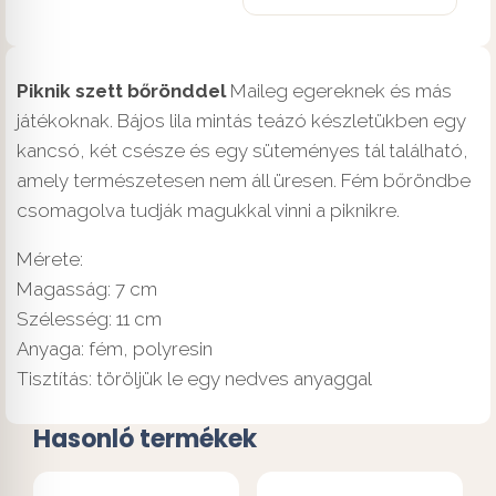
Piknik szett bőrönddel
Maileg egereknek és más
játékoknak. Bájos lila mintás teázó készletükben egy
kancsó, két csésze és egy süteményes tál található,
amely természetesen nem áll üresen. Fém bőröndbe
csomagolva tudják magukkal vinni a piknikre.
Mérete:
Magasság: 7 cm
Szélesség: 11 cm
Anyaga: fém, polyresin
Tisztítás: töröljük le egy nedves anyaggal
Hasonló termékek