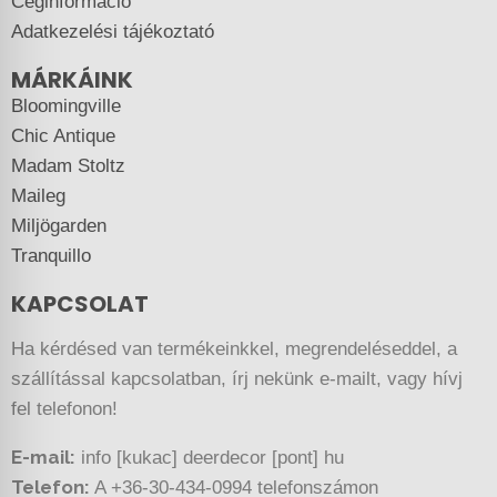
Céginformáció
Adatkezelési tájékoztató
MÁRKÁINK
Bloomingville
Chic Antique
Madam Stoltz
Maileg
Miljögarden
Tranquillo
KAPCSOLAT
Ha kérdésed van termékeinkkel, megrendeléseddel, a
szállítással kapcsolatban, írj nekünk e-mailt, vagy hívj
fel telefonon!
E-mail:
info [kukac] deerdecor [pont] hu
Telefon:
A +36-30-434-0994 telefonszámon