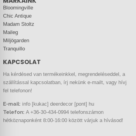
MÁRKÁINK
Bloomingville
Chic Antique
Madam Stoltz
Maileg
Miljögarden
Tranquillo
KAPCSOLAT
Ha kérdésed van termékeinkkel, megrendeléseddel, a
szállítással kapcsolatban, írj nekünk e-mailt, vagy hívj
fel telefonon!
E-mail:
info [kukac] deerdecor [pont] hu
Telefon:
A +36-30-434-0994 telefonszámon
hétköznaponként 8:00-16:00 között várjuk a hívásod!