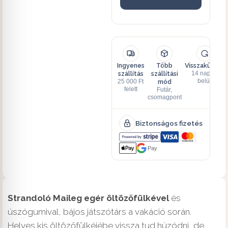
Ingyenes
Több
Visszaküldés
szállítás
szállítási
14 napon
mód
belül
25 000 Ft
felett
Futár,
csomagpont
Biztonságos fizetés
Pay
Strandoló Maileg egér öltözőfülkével
és
úszógumival, bájos játszótárs a vakáció során.
Helyes kis öltözőfülkéjébe vissza tud húzódni, de