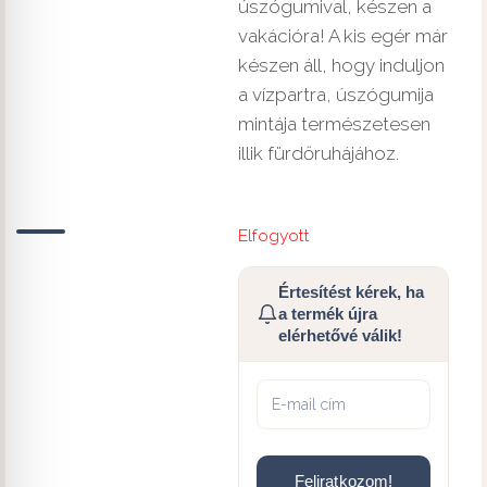
úszógumival, készen a
vakációra! A kis egér már
készen áll, hogy induljon
a vízpartra, úszógumija
mintája természetesen
illik fürdőruhájához.
Elfogyott
Értesítést kérek, ha
a termék újra
elérhetővé válik!
Feliratkozom!