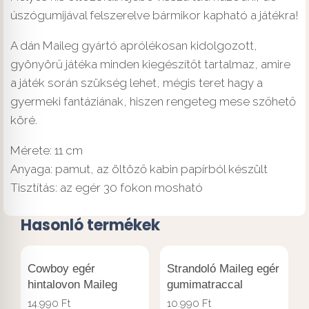
úszógumijával felszerelve bármikor kapható a játékra!
A dán Maileg gyártó aprólékosan kidolgozott,
gyönyörű játéka minden kiegészítőt tartalmaz, amire
a játék során szükség lehet, mégis teret hagy a
gyermeki fantáziának, hiszen rengeteg mese szőhető
köré.
Mérete: 11 cm
Anyaga: pamut, az öltöző kabin papírból készült
Tisztítás: az egér 30 fokon mosható
Hasonló termékek
Cowboy egér
Strandoló Maileg egér
hintalovon Maileg
gumimatraccal
14.990
Ft
10.990
Ft