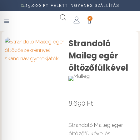
25.000
FT
FELETT INGYENES SZÁLLÍTÁS
0
Strandoló
Maileg egér
öltözőfülkével
8.690
Ft
Strandoló Maileg egér
öltözőfülkével és