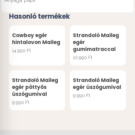
Hasonló termékek
Cowboy egér
Strandoló Maileg
hintalovon Maileg
egér
gumimatraccal
14.990
Ft
10.990
Ft
Strandoló Maileg
Strandoló Maileg
egér pöttyös
egér úszógumival
úszógumival
9.990
Ft
9.990
Ft