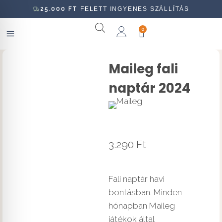
25.000
FT
FELETT INGYENES SZÁLLÍTÁS
0
Maileg fali
naptár 2024
3.290
Ft
Fali naptár havi
bontásban. Minden
hónapban Maileg
játékok által