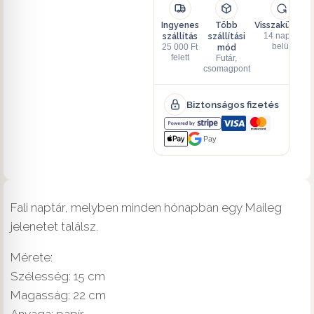
Ingyenes
Több
Visszaküldés
szállítás
szállítási
14 napon
mód
belül
25 000 Ft
felett
Futár,
csomagpont
Biztonságos fizetés
Pay
Fali naptár, melyben minden hónapban egy Maileg
jelenetet találsz.
Mérete:
Szélesség: 15 cm
Magasság: 22 cm
Anyaga: papír