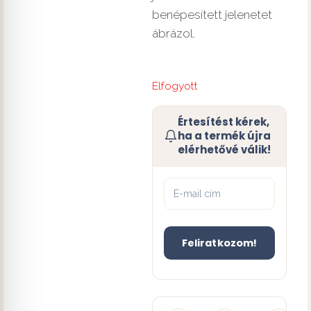
benépesített jelenetet
ábrázol.
Elfogyott
Értesítést kérek,
ha a termék újra
elérhetővé válik!
Feliratkozom!