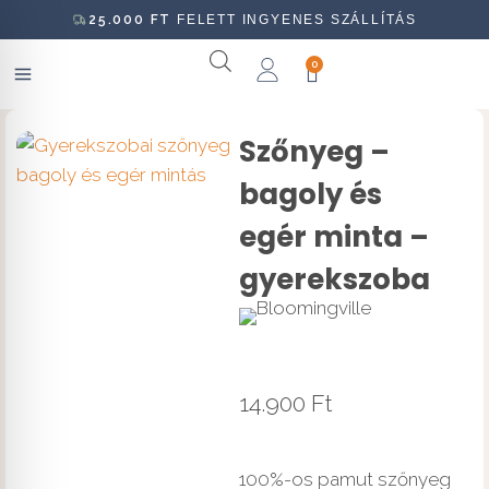
25.000
FT
FELETT INGYENES SZÁLLÍTÁS
0
Szőnyeg –
bagoly és
egér minta –
gyerekszoba
14.900
Ft
100%-os pamut szőnyeg