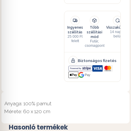
Ingyenes
Több
Visszaküldés
szállítás
szállítási
14 napon
mód
belül
25 000 Ft
felett
Futár,
csomagpont
Biztonságos fizetés
Pay
Anyaga: 100% pamut
Mérete: 60 x 120 cm
Hasonló termékek