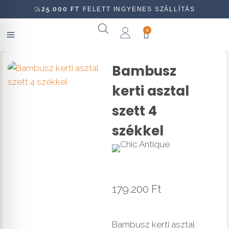
25.000
FT
FELETT INGYENES SZÁLLÍTÁS
0
Bambusz
kerti asztal
szett 4
székkel
179.200
Ft
Bambusz kerti asztal