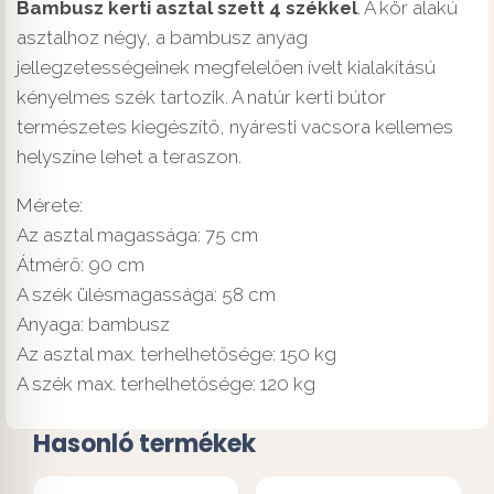
Bambusz kerti asztal szett 4 székkel
. A kör alakú
asztalhoz négy, a bambusz anyag
jellegzetességeinek megfelelően ívelt kialakítású
kényelmes szék tartozik. A natúr kerti bútor
természetes kiegészítő, nyáresti vacsora kellemes
helyszíne lehet a teraszon.
Mérete:
Az asztal magassága: 75 cm
Átmérő: 90 cm
A szék ülésmagassága: 58 cm
Anyaga: bambusz
Az asztal max. terhelhetősége: 150 kg
A szék max. terhelhetősége: 120 kg
Hasonló termékek