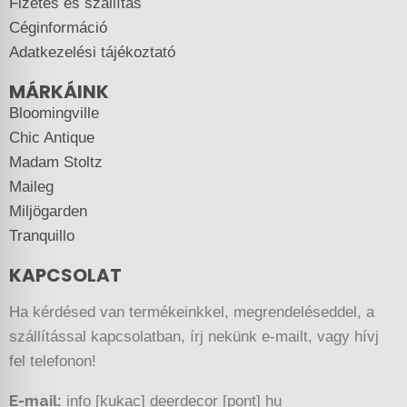
Fizetés és szállítás
Céginformáció
Adatkezelési tájékoztató
MÁRKÁINK
Bloomingville
Chic Antique
Madam Stoltz
Maileg
Miljögarden
Tranquillo
KAPCSOLAT
Ha kérdésed van termékeinkkel, megrendeléseddel, a
szállítással kapcsolatban, írj nekünk e-mailt, vagy hívj
fel telefonon!
E-mail:
info [kukac] deerdecor [pont] hu