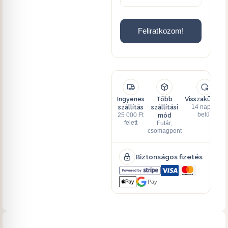
Feliratkozom!
Ingyenes
Több
Visszaküldés
szállítás
szállítási
14 napon
mód
belül
25 000 Ft
felett
Futár,
csomagpont
Biztonságos fizetés
Pay