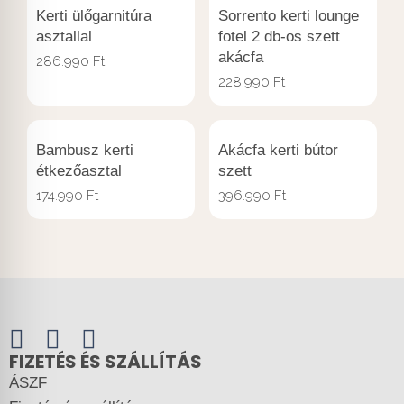
Kerti ülőgarnitúra
Sorrento kerti lounge
asztallal
fotel 2 db-os szett
akácfa
286.990
Ft
228.990
Ft
Bambusz kerti
Akácfa kerti bútor
étkezőasztal
szett
174.990
Ft
396.990
Ft
FIZETÉS ÉS SZÁLLÍTÁS
ÁSZF