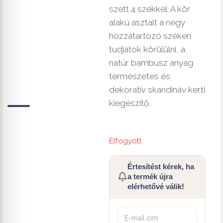
szett 4 székkel. A kör
alakú asztalt a négy
hozzátartozó széken
tudjátok körülülni, a
natúr bambusz anyag
természetes és
dekoratív skandináv kerti
kiegészítő.
Elfogyott
Értesítést kérek, ha
a termék újra
elérhetővé válik!