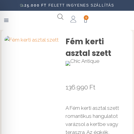
25.000
FT
FELETT INGYENES SZÁLLÍTÁS
0
Fém kerti
asztal szett
136.990
Ft
A Fém kerti asztal szett
romantikus hangulatot
varázsol a kertbe vagy
teraszra. Az égkék,