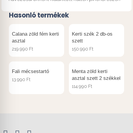
Hasonló termékek
Calana zöld fém kerti
Kerti szék 2 db-os
asztal
szett
219.990
Ft
150.990
Ft
Fali mécsestartó
Menta zöld kerti
asztal szett 2 székkel
13.990
Ft
114.990
Ft