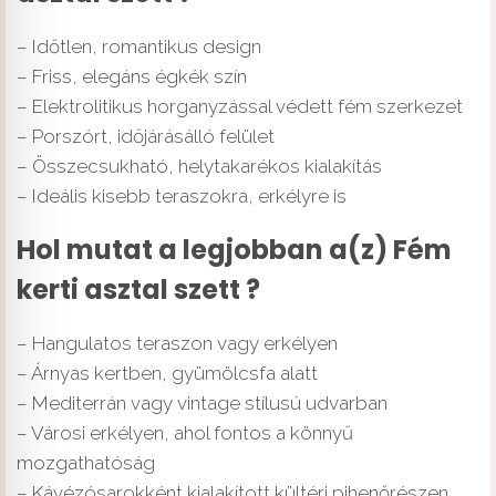
– Időtlen, romantikus design
– Friss, elegáns égkék szín
– Elektrolitikus horganyzással védett fém szerkezet
– Porszórt, időjárásálló felület
– Összecsukható, helytakarékos kialakítás
– Ideális kisebb teraszokra, erkélyre is
Hol mutat a legjobban a(z) Fém
kerti asztal szett ?
– Hangulatos teraszon vagy erkélyen
– Árnyas kertben, gyümölcsfa alatt
– Mediterrán vagy vintage stílusú udvarban
– Városi erkélyen, ahol fontos a könnyű
mozgathatóság
– Kávézósarokként kialakított kültéri pihenőrészen