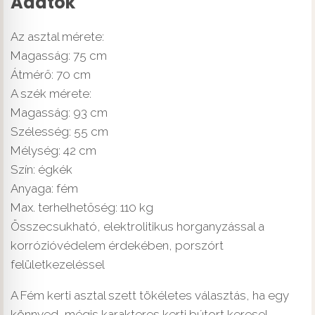
Adatok
Az asztal mérete:
Magasság: 75 cm
Átmérő: 70 cm
A szék mérete:
Magasság: 93 cm
Szélesség: 55 cm
Mélység: 42 cm
Szín: égkék
Anyaga: fém
Max. terhelhetőség: 110 kg
Összecsukható, elektrolitikus horganyzással a
korrózióvédelem érdekében, porszórt
felületkezeléssel
A Fém kerti asztal szett tökéletes választás, ha egy
könnyed, mégis karakteres kerti bútort keresel