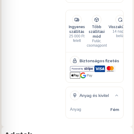
Ingyenes
Több
Visszaküldés
szállítás
szállítási
14 napon
mód
belül
25 000 Ft
felett
Futár,
csomagpont
Biztonságos fizetés
Pay
Anyag és kivitel
Anyag
Fém