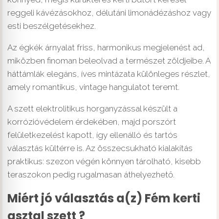
reggeli kávézásokhoz, délutáni limonádézáshoz vagy
esti beszélgetésekhez.
Az égkék árnyalat friss, harmonikus megjelenést ad,
miközben finoman beleolvad a természet zöldjeibe. A
háttámlák elegáns, íves mintázata különleges részlet,
amely romantikus, vintage hangulatot teremt.
A szett elektrolitikus horganyzással készült a
korrózióvédelem érdekében, majd porszórt
felületkezelést kapott, így ellenálló és tartós
választás kültérre is. Az összecsukható kialakítás
praktikus: szezon végén könnyen tárolható, kisebb
teraszokon pedig rugalmasan áthelyezhető.
Miért jó választás a(z) Fém kerti
asztal szett ?