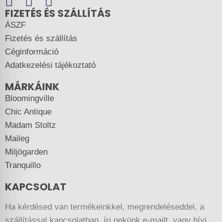
FIZETÉS ÉS SZÁLLÍTÁS
ÁSZF
Fizetés és szállítás
Céginformáció
Adatkezelési tájékoztató
MÁRKÁINK
Bloomingville
Chic Antique
Madam Stoltz
Maileg
Miljögarden
Tranquillo
KAPCSOLAT
Ha kérdésed van termékeinkkel, megrendeléseddel, a
szállítással kapcsolatban, írj nekünk e-mailt, vagy hívj