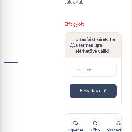
tálcával.
Elfogyott
Értesítést kérek, ha
a termék újra
elérhetővé válik!
Feliratkozom!
Ingyenes
Több
Visszaküldés