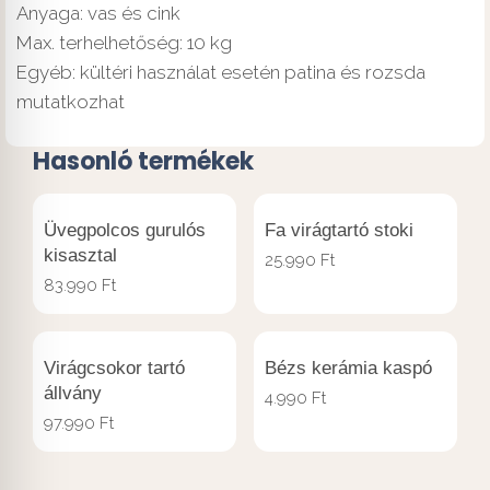
Anyaga: vas és cink
Max. terhelhetőség: 10 kg
Egyéb: kültéri használat esetén patina és rozsda
mutatkozhat
Hasonló termékek
Üvegpolcos gurulós
Fa virágtartó stoki
kisasztal
25.990
Ft
83.990
Ft
Virágcsokor tartó
Bézs kerámia kaspó
állvány
4.990
Ft
97.990
Ft