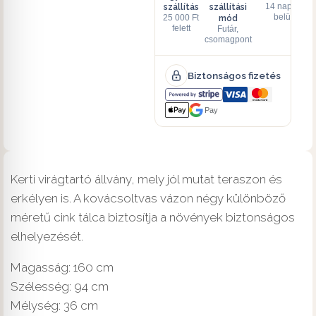
szállítás
szállítási
14 napon
mód
belül
25 000 Ft
felett
Futár,
csomagpont
Biztonságos fizetés
Pay
Kerti virágtartó állvány, mely jól mutat teraszon és
erkélyen is. A kovácsoltvas vázon négy különböző
méretű cink tálca biztosítja a növények biztonságos
elhelyezését.
Magasság: 160 cm
Szélesség: 94 cm
Mélység: 36 cm