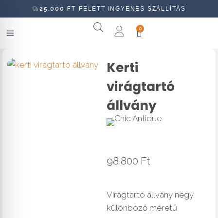
25.000
FT
FELETT INGYENES SZÁLLÍTÁS
0
Kerti
virágtartó
állvány
98.800
Ft
Virágtartó állvány négy
különböző méretű