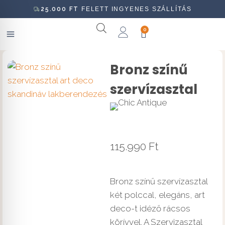
25.000
FT
FELETT INGYENES SZÁLLÍTÁS
0
Bronz színű
szervízasztal
115.990
Ft
Bronz színű szervízasztal
két polccal, elegáns, art
deco-t idéző rácsos
körívvel. A Szervizasztal