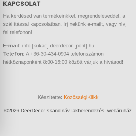
KAPCSOLAT
Ha kérdésed van termékeinkkel, megrendeléseddel, a
szállítással kapcsolatban, írj nekünk e-mailt, vagy hívj
fel telefonon!
E-mail:
info [kukac] deerdecor [pont] hu
Telefon:
A +36-30-434-0994 telefonszámon
hétköznaponként 8:00-16:00 között várjuk a hívásod!
Készítette:
KözösségiKlikk
©
2026.
DeerDecor skandináv lakberendezési webáruház