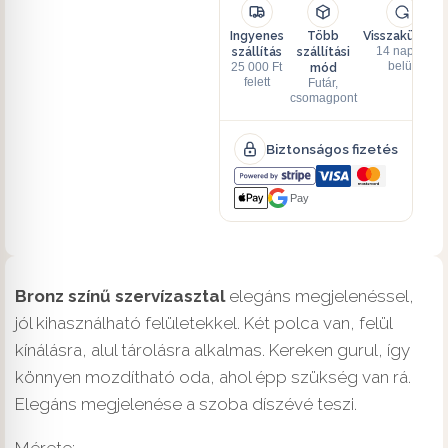
Ingyenes
Több
Visszaküldés
szállítás
szállítási
14 napon
mód
belül
25 000 Ft
felett
Futár,
csomagpont
Biztonságos fizetés
Pay
Bronz színű szervízasztal
elegáns megjelenéssel,
jól kihasználható felületekkel. Két polca van, felül
kínálásra, alul tárolásra alkalmas. Kereken gurul, így
könnyen mozdítható oda, ahol épp szükség van rá.
Elegáns megjelenése a szoba díszévé teszi.
Mérete: