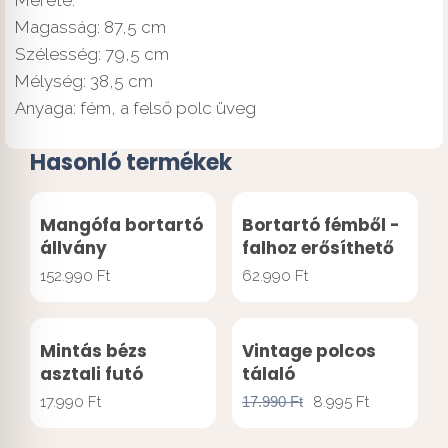
Magasság: 87,5 cm
Szélesség: 79,5 cm
Mélység: 38,5 cm
Anyaga: fém, a felső polc üveg
Hasonló termékek
Mangófa bortartó
Bortartó fémből -
állvány
falhoz erősíthető
152.990
Ft
62.990
Ft
Mintás bézs
Vintage polcos
asztali futó
tálaló
17.990
Ft
17.990
Ft
8.995
Ft