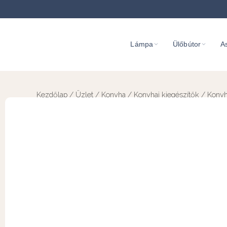
Lámpa
Ülőbútor
As
Kezdőlap
/
Üzlet
/
Konyha
/
Konyhai kiegészítők
/ Konyha