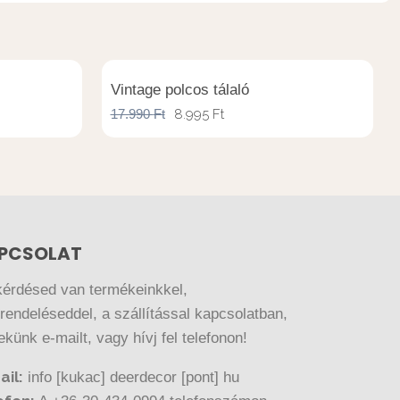
Vintage polcos tálaló
17.990
Ft
8.995
Ft
PCSOLAT
kérdésed van termékeinkkel,
endeléseddel, a szállítással kapcsolatban,
nekünk e-mailt, vagy hívj fel telefonon!
ail:
info [kukac] deerdecor [pont] hu