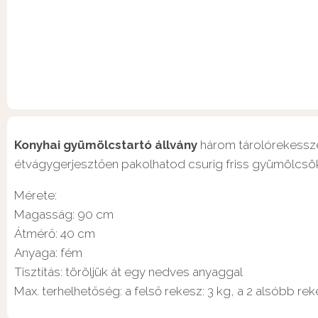
Konyhai gyümölcstartó állvány
három tárolórekesszel
étvágygerjesztően pakolhatod csurig friss gyümölcsök
Mérete:
Magasság: 90 cm
Átmérő: 40 cm
Anyaga: fém
Tisztítás: töröljük át egy nedves anyaggal
Max. terhelhetőség: a felső rekesz: 3 kg, a 2 alsóbb rek