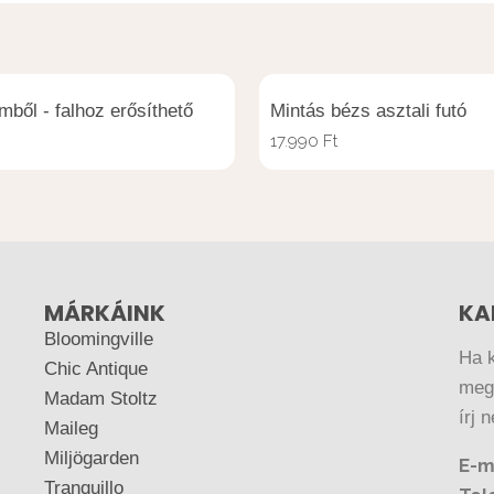
mből - falhoz erősíthető
Mintás bézs asztali futó
17.990
Ft
MÁRKÁINK
KA
Bloomingville
Ha 
Chic Antique
megr
Madam Stoltz
írj 
Maileg
Miljögarden
E-m
Tranquillo