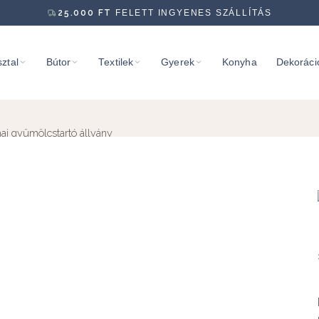
25.000
FT
FELETT INGYENES SZÁLLÍTÁS
ztal
Bútor
Textilek
Gyerek
Konyha
Dekoráci
i gyümölcstartó állvány