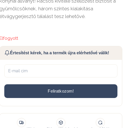
konyhai állványt! Rácsos kivitele szellőzést biztosít a
gyümölcsöknek, három szintes kialakítása
étvágygerjesztő tálalást tesz lehetővé.
Elfogyott
Értesítést kérek, ha a termék újra elérhetővé válik!
Feliratkozom!