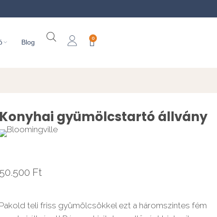
0
ó
Blog
Konyhai gyümölcstartó állvány
50.500
Ft
Pakold teli friss gyümölcsökkel ezt a háromszintes fém