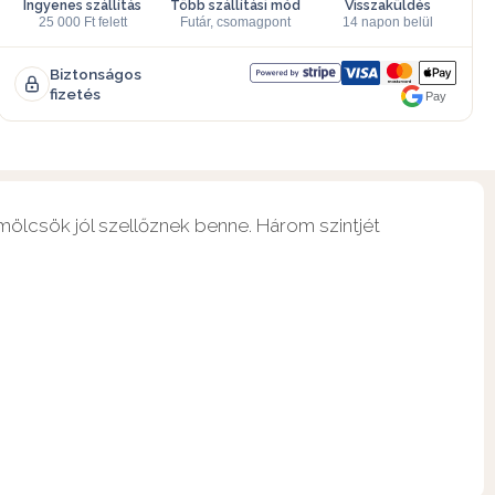
Ingyenes szállítás
Több szállítási mód
Visszaküldés
25 000 Ft felett
Futár, csomagpont
14 napon belül
Biztonságos
fizetés
Pay
ölcsök jól szellőznek benne. Három szintjét