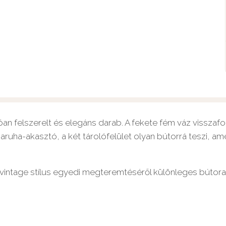
lóan felszerelt és elegáns darab. A fekete fém váz visszaf
ruha-akasztó, a két tárolófelület olyan bútorrá teszi, ame
 vintage stílus egyedi megteremtéséről különleges bútorai