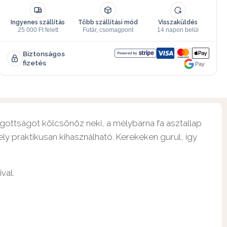
Ingyenes szállítás
Több szállítási mód
Visszaküldés
25 000 Ft felett
Futár, csomagpont
14 napon belül
Biztonságos
fizetés
Pay
ogottságot kölcsönöz neki, a mélybarna fa asztallap
ly praktikusan kihasználható. Kerekeken gurul, így
val.