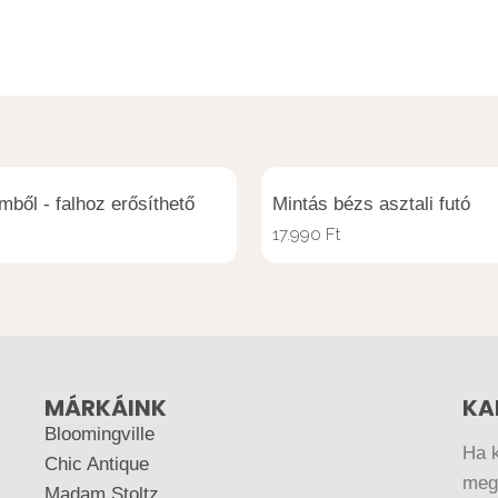
mből - falhoz erősíthető
Mintás bézs asztali futó
17.990
Ft
MÁRKÁINK
KA
Bloomingville
Ha 
Chic Antique
megr
Madam Stoltz