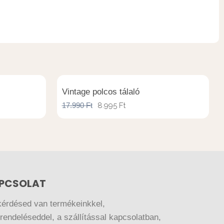
Vintage polcos tálaló
17.990
Ft
8.995
Ft
PCSOLAT
kérdésed van termékeinkkel,
endeléseddel, a szállítással kapcsolatban,