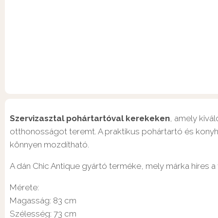
Szervizasztal pohártartóval kerekeken
, amely kivá
otthonosságot teremt. A praktikus pohártartó és konyha
könnyen mozdítható.
A dán Chic Antique gyártó terméke, mely márka híres a
Mérete:
Magasság: 83 cm
Szélesség: 73 cm