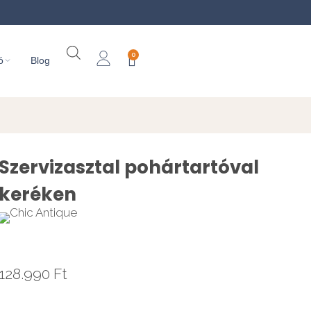
0
ó
Blog
Szervizasztal pohártartóval
keréken
128.990
Ft