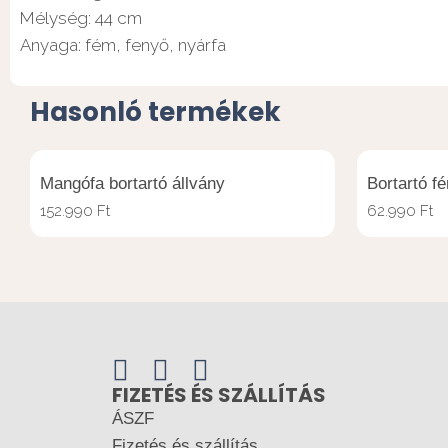
Mélység: 44 cm
Anyaga: fém, fenyő, nyárfa
Hasonló termékek
Mangófa bortartó állvány
Bortartó fé
152.990
Ft
62.990
Ft
FIZETÉS ÉS SZÁLLÍTÁS
ÁSZF
Fizetés és szállítás