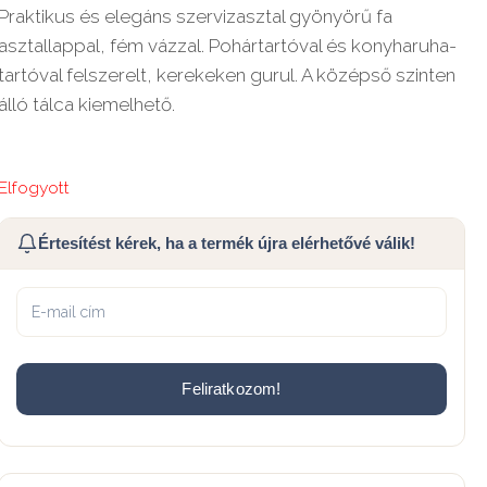
Praktikus és elegáns szervizasztal gyönyörű fa
asztallappal, fém vázzal. Pohártartóval és konyharuha-
tartóval felszerelt, kerekeken gurul. A középső szinten
álló tálca kiemelhető.
Elfogyott
Értesítést kérek, ha a termék újra elérhetővé válik!
Feliratkozom!