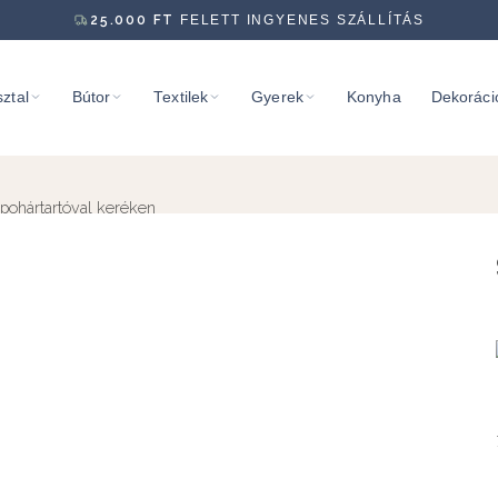
25.000
FT
FELETT INGYENES SZÁLLÍTÁS
ztal
Bútor
Textilek
Gyerek
Konyha
Dekoráci
 pohártartóval keréken