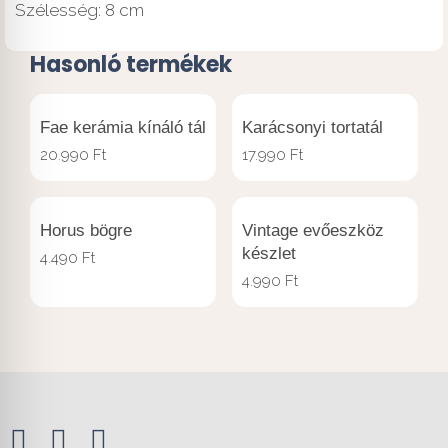
Szélesség: 8 cm
Hasonló termékek
Fae kerámia kínáló tál
Karácsonyi tortatál
20.990
Ft
17.990
Ft
Horus bögre
Vintage evőeszköz
készlet
4.490
Ft
4.990
Ft