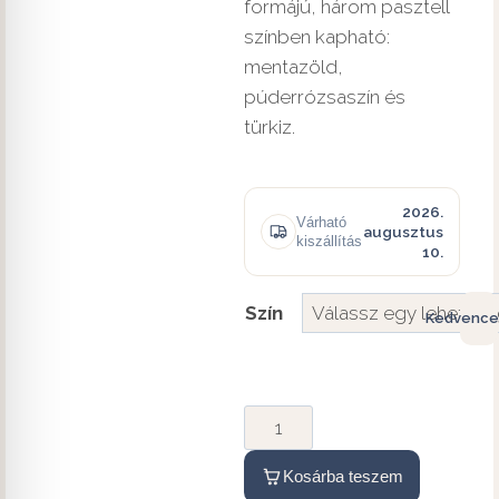
formájú, három pasztell
színben kapható:
mentazöld,
púderrózsaszín és
türkiz.
2026.
Várható
augusztus
kiszállítás
10.
Szín
Kedvence
Kosárba teszem