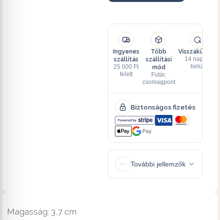
Ingyenes
Több
Visszaküldés
szállítás
szállítási
14 napon
mód
belül
25 000 Ft
felett
Futár,
csomagpont
Biztonságos fizetés
Pay
További jellemzők
Magasság: 3,7 cm