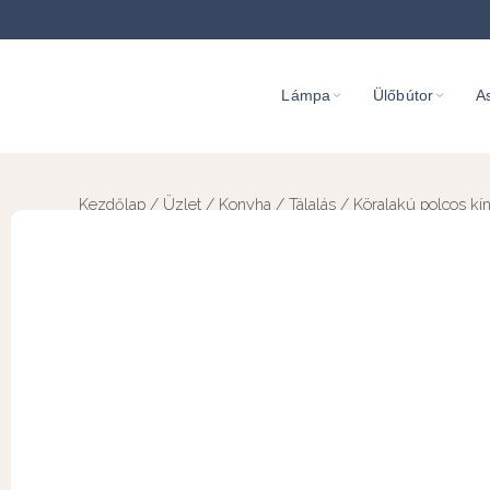
Lámpa
Ülőbútor
As
Kezdőlap
/
Üzlet
/
Konyha
/
Tálalás
/ Köralakú polcos kín