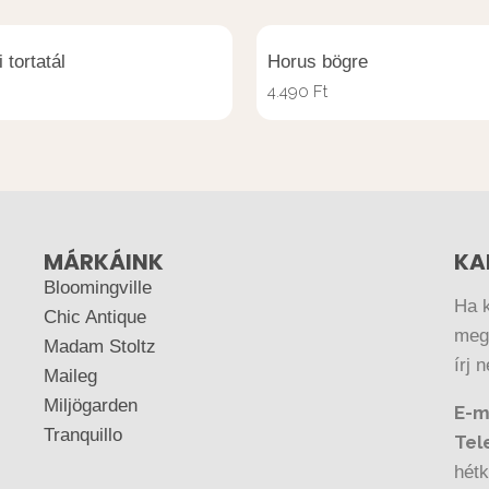
 tortatál
Horus bögre
4.490
Ft
MÁRKÁINK
KA
Bloomingville
Ha 
Chic Antique
megr
Madam Stoltz
írj 
Maileg
Miljögarden
E-m
Tranquillo
Tel
hétk