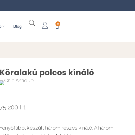
0
ó
Blog
Köralakú polcos kínáló
75.200
Ft
Fenyőfából készült három részes kínáló. A három