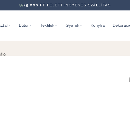
25.000
FT
FELETT INGYENES SZÁLLÍTÁS
ztal
Bútor
Textilek
Gyerek
Konyha
Dekoráci
áló