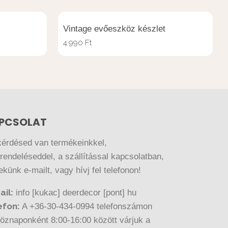
Vintage evőeszköz készlet
4.990
Ft
PCSOLAT
kérdésed van termékeinkkel,
endeléseddel, a szállítással kapcsolatban,
nekünk e-mailt, vagy hívj fel telefonon!
ail:
info [kukac] deerdecor [pont] hu
efon:
A +36-30-434-0994 telefonszámon
öznaponként 8:00-16:00 között várjuk a