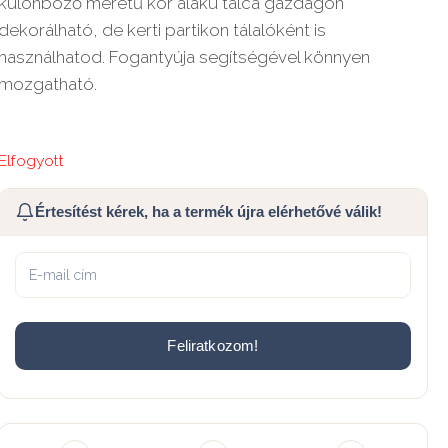
különböző méretű kör alakú tálca gazdagon
dekorálható, de kerti partikon tálalóként is
használhatod. Fogantyúja segítségével könnyen
mozgatható.
Elfogyott
Értesítést kérek, ha a termék újra elérhetővé válik!
Feliratkozom!