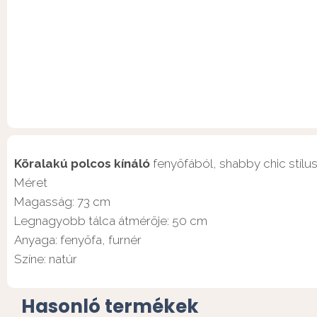
Köralakú polcos kínáló
fenyőfából, shabby chic stílu
Méret
Magasság: 73 cm
Legnagyobb tálca átmérője: 50 cm
Anyaga: fenyőfa, furnér
Színe: natúr
Hasonló termékek