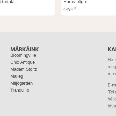
 tortatál
Horus bögre
4.490
Ft
MÁRKÁINK
KA
Bloomingville
Ha 
Chic Antique
megr
Madam Stoltz
írj 
Maileg
Miljögarden
E-m
Tranquillo
Tel
hétk
hív