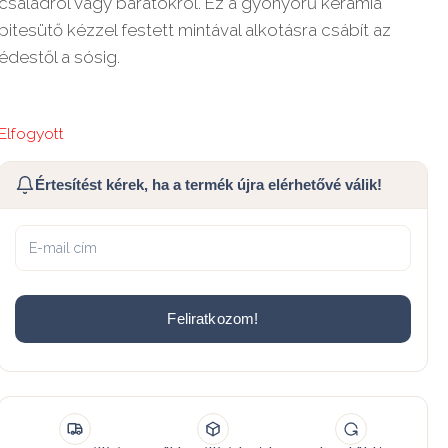
családról vagy barátokról. Ez a gyönyörű kerámia
pitesütő kézzel festett mintával alkotásra csábít az
édestől a sósig.
Elfogyott
Értesítést kérek, ha a termék újra elérhetővé válik!
Feliratkozom!