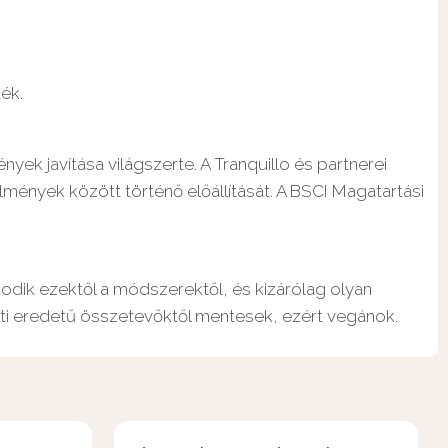
ék.
ek javítása világszerte. A Tranquillo és partnerei
lmények között történő előállítását. A BSCI Magatartási
kodik ezektől a módszerektől, és kizárólag olyan
llati eredetű összetevőktől mentesek, ezért vegánok.