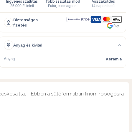
Ingyenes szállítás
Több szállítási mód
Visszaküldés
25 000 Ft felett
Futár, csomagpont
14 napon belül
Biztonságos
fizetés
Pay
Anyag és kivitel
Anyag
Kerámia
 kecskesajttal – Ebben a sütőformában finom ropogósra