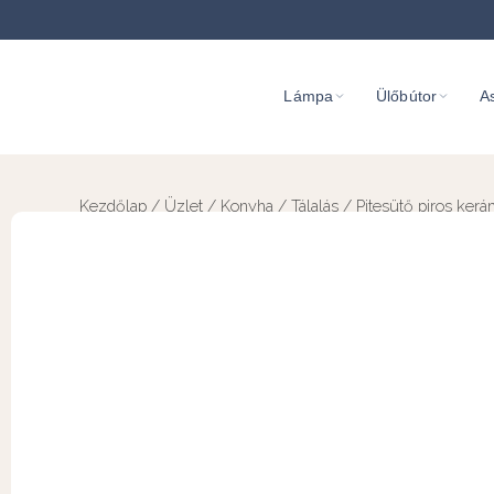
Lámpa
Ülőbútor
As
Kezdőlap
/
Üzlet
/
Konyha
/
Tálalás
/ Pitesütő piros kerá