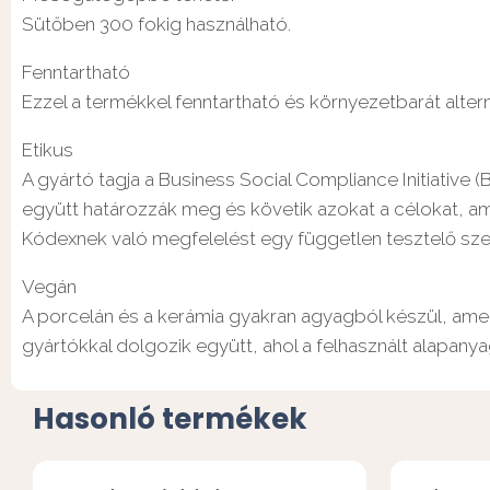
Sütőben 300 fokig használható.
Fenntartható
Ezzel a termékkel fenntartható és környezetbarát alter
Etikus
A gyártó tagja a Business Social Compliance Initiative
együtt határozzák meg és követik azokat a célokat, ame
Kódexnek való megfelelést egy független tesztelő sze
Vegán
A porcelán és a kerámia gyakran agyagból készül, amely
gyártókkal dolgozik együtt, ahol a felhasznált alapanya
Hasonló termékek