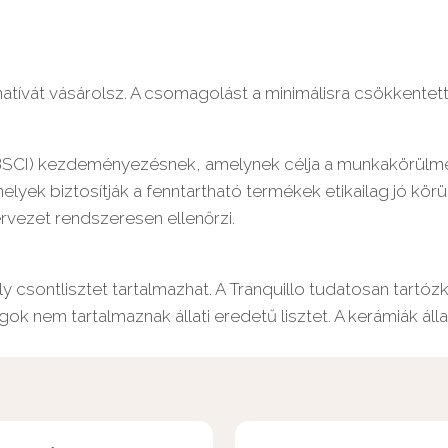
natívát vásárolsz. A csomagolást a minimálisra csökkentett
 (BSCI) kezdeményezésnek, amelynek célja a munkakörülmény
lyek biztosítják a fenntartható termékek etikailag jó körü
rvezet rendszeresen ellenőrzi.
 csontlisztet tartalmazhat. A Tranquillo tudatosan tartóz
gok nem tartalmaznak állati eredetű lisztet. A kerámiák á