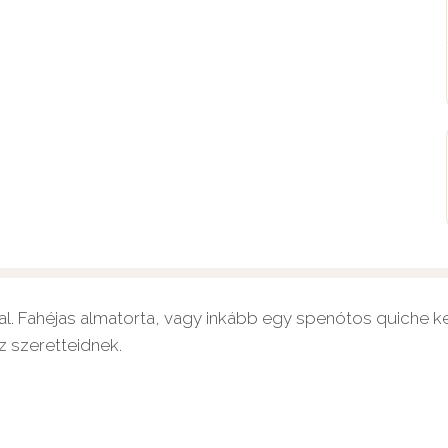
val. Fahéjas almatorta, vagy inkább egy spenótos quiche
z szeretteidnek.