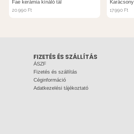
Fae kerámia kínáló tál
Karácsonyi
20.990
Ft
17.990
Ft
FIZETÉS ÉS SZÁLLÍTÁS
ÁSZF
Fizetés és szállítás
Céginformáció
Adatkezelési tájékoztató