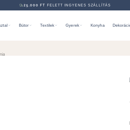
25.000
FT
FELETT INGYENES SZÁLLÍTÁS
ztal
Bútor
Textilek
Gyerek
Konyha
Dekoráci
mia