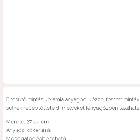
Pitesütő mintás kerámia anyagból kézzel festett mintá
sülnek receptötleteid, melyeket lenyűgözően tálalhats
Mérete: 27 x 4 cm
Anyaga: kőkerámia
Mosogatógépbe tehető.