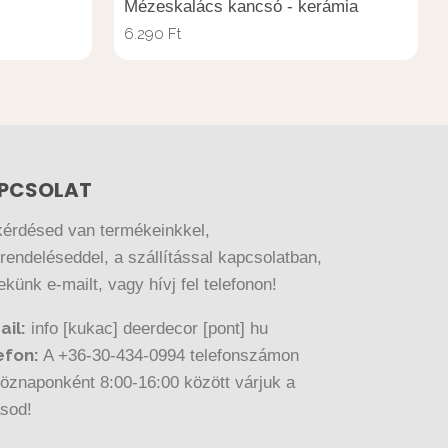
Mézeskalács kancsó - kerámia
6.290
Ft
PCSOLAT
kérdésed van termékeinkkel,
endeléseddel, a szállítással kapcsolatban,
nekünk e-mailt, vagy hívj fel telefonon!
ail:
info [kukac] deerdecor [pont] hu
efon:
A +36-30-434-0994 telefonszámon
öznaponként 8:00-16:00 között várjuk a
ásod!