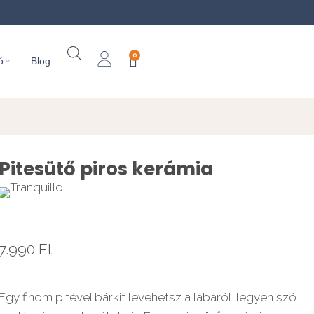
0
ó
Blog
Pitesütő piros kerámia
7.990
Ft
Egy finom pitével bárkit levehetsz a lábáról  legyen szó