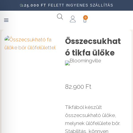
25.000
FT
FELETT INGYENES SZÁLLÍTÁS
0
Összecsukhat
ó tikfa ülőke
82.900
Ft
Tikfából készült
összecsukható ülőke,
melynek ülőfelülete bőr.
Stabilitás, könnyen