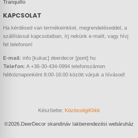
Tranquillo
KAPCSOLAT
Ha kérdésed van termékeinkkel, megrendeléseddel, a
szállítással kapcsolatban, írj nekünk e-mailt, vagy hívj
fel telefonon!
E-mail:
info [kukac] deerdecor [pont] hu
Telefon:
A +36-30-434-0994 telefonszámon
hétköznaponként 8:00-16:00 között várjuk a hívásod!
Készítette:
KözösségiKlikk
©
2026.
DeerDecor skandináv lakberendezési webáruház