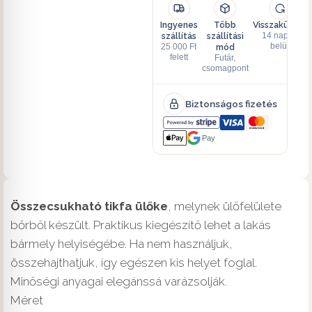
Ingyenes
Több
Visszaküldés
szállítás
szállítási
14 napon
mód
belül
25 000 Ft
felett
Futár,
csomagpont
Biztonságos fizetés
Pay
Összecsukható tikfa ülőke
, melynek ülőfelülete
bőrből készült. Praktikus kiegészítő lehet a lakás
bármely helyiségébe. Ha nem használjuk,
összehajthatjuk, így egészen kis helyet foglal.
Minőségi anyagai elegánssá varázsolják.
Méret