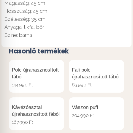
Magasság: 45 cm
Hosszúság: 45 cm
Szélesség: 35 cm
Anyaga: tikfa, bőr
Színe: barna
Hasonló termékek
Polc újrahasznosított
Fali polc
fából
újrahasznosított fából
144.990
Ft
63.990
Ft
Kávézóasztal
Vászon puff
újrahasznosított fából
204.990
Ft
167.990
Ft