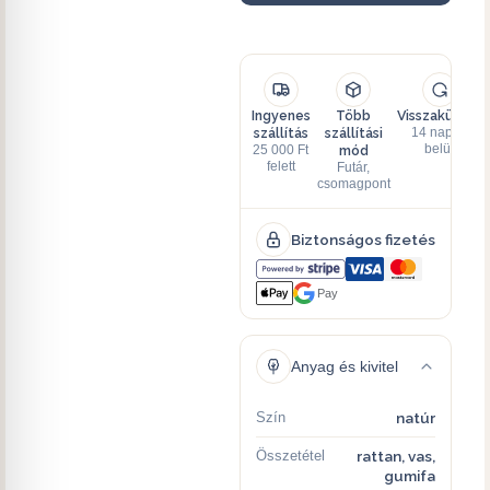
Ingyenes
Több
Visszaküldés
szállítás
szállítási
14 napon
mód
belül
25 000 Ft
felett
Futár,
csomagpont
Biztonságos fizetés
Pay
Anyag és kivitel
Szín
natúr
Összetétel
rattan, vas,
gumifa