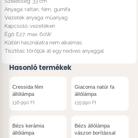
Szélesség: 33 cm
Anyaga: rattan, fém, gumifa
Vezeték anyaga: műanyag
Kapcsoló: vezetéken
Égő: E27, max. 60W
Kültéri használatra nem alkalmas.
Tisztítás: töröljük át egy nedves anyaggal.
Hasonló termékek
Cressida fém
Giacoma natúr fa
állólámpa
állólámpa
136.990
Ft
135.990
Ft
Bézs kerámia
Bézs állólámpa
állólámpa
vászon borítással