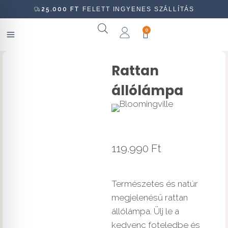
25.000
FT
FELETT INGYENES SZÁLLÍTÁS
0
Rattan
állólámpa
119.990
Ft
Természetes és natúr
megjelenésű rattan
állólámpa. Ülj le a
kedvenc foteledbe és