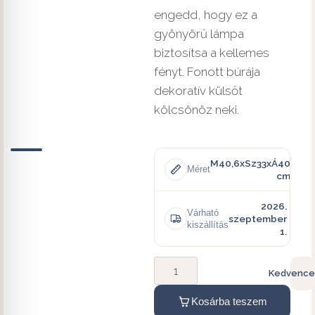
engedd, hogy ez a
gyönyörű lámpa
biztosítsa a kellemes
fényt. Fonott búrája
dekoratív külsőt
kölcsönöz neki.
M40,6xSz33xÁ40
Méret
cm
2026.
Várható
szeptember
kiszállítás
1.
Kedvence
Kosárba teszem