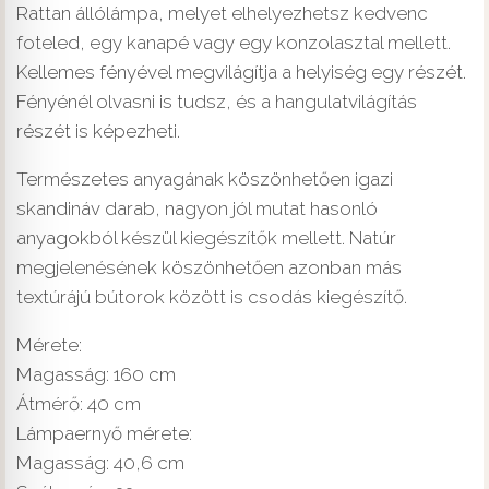
Rattan állólámpa, melyet elhelyezhetsz kedvenc
foteled, egy kanapé vagy egy konzolasztal mellett.
Kellemes fényével megvilágítja a helyiség egy részét.
Fényénél olvasni is tudsz, és a hangulatvilágítás
részét is képezheti.
Természetes anyagának köszönhetően igazi
skandináv darab, nagyon jól mutat hasonló
anyagokból készül kiegészítők mellett. Natúr
megjelenésének köszönhetően azonban más
textúrájú bútorok között is csodás kiegészítő.
Mérete:
Magasság: 160 cm
Átmérő: 40 cm
Lámpaernyő mérete:
Magasság: 40,6 cm