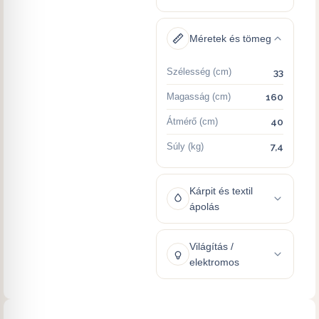
Méretek és tömeg
Szélesség (cm)
33
Magasság (cm)
160
Átmérő (cm)
40
Súly (kg)
7,4
Kárpit és textil
ápolás
Világítás /
elektromos