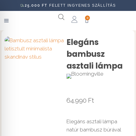
25.000
FT
FELETT INGYENES SZÁLLÍTÁS
0
Elegáns
bambusz
asztali lámpa
64.990
Ft
Elegáns asztali lámpa
natúr bambusz búrával