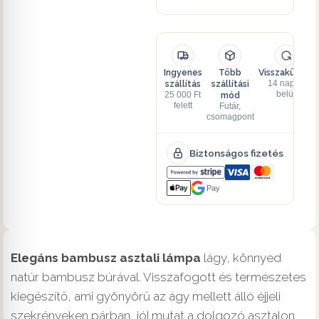
Ingyenes
Több
Visszaküldés
szállítás
szállítási
14 napon
mód
belül
25 000 Ft
felett
Futár,
csomagpont
Biztonságos fizetés
Pay
Elegáns bambusz asztali lámpa
lágy, könnyed
natúr bambusz búrával. Visszafogott és természetes
kiegészítő, ami gyönyörű az ágy mellett álló éjjeli
szekrényeken párban, jól mutat a dolgozó asztalon