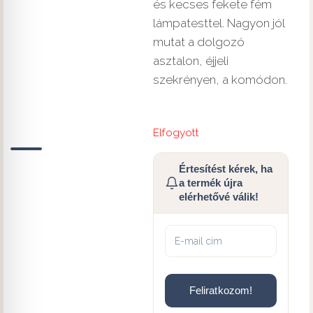
és kecses fekete fém
lámpatesttel. Nagyon jól
mutat a dolgozó
asztalon, éjjeli
szekrényen, a komódon.
Elfogyott
Értesítést kérek, ha
a termék újra
elérhetővé válik!
Feliratkozom!