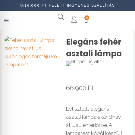
25.000
FT
FELETT INGYENES SZÁLLÍTÁS
0
Elegáns fehér
asztali lámpa
66.900
Ft
Letisztult, elegáns
asztali lámpa skandináv
stílusú enteriőrbe. A
lámpatest kőből készült,