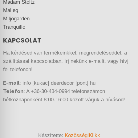
Madam Stoltz
Maileg
Miljögarden
Tranquillo
KAPCSOLAT
Ha kérdésed van termékeinkkel, megrendeléseddel, a
szállítással kapcsolatban, írj nekünk e-mailt, vagy hívj
fel telefonon!
E-mail:
info [kukac] deerdecor [pont] hu
Telefon:
A +36-30-434-0994 telefonszámon
hétköznaponként 8:00-16:00 között várjuk a hívásod!
Készítette:
KözösségiKlikk