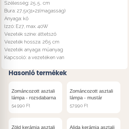
Szélesség: 25,5, cm
Bura: 27,5x31×21(magasság)
Anyaga: kő
Izzó: E27, max. 40W
Vezeték színe: áttetsző
Vezeték hossza: 265 cm
Vezeték anyaga: műanyag
Kapcsoló: a vezetéken van
Hasonló termékek
Zománcozott asztali
Zománcozott asztali
lámpa - rozsdabarna
lámpa - mustár
54.990
Ft
57.990
Ft
Zöld kerámia asztali
Alida kerámia asztali