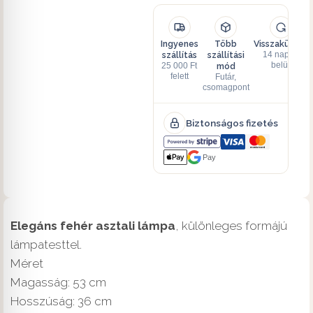
Ingyenes
Több
Visszaküldés
szállítás
szállítási
14 napon
mód
belül
25 000 Ft
felett
Futár,
csomagpont
Biztonságos fizetés
Pay
Elegáns fehér asztali lámpa
, különleges formájú
lámpatesttel.
Méret
Magasság: 53 cm
Hosszúság: 36 cm