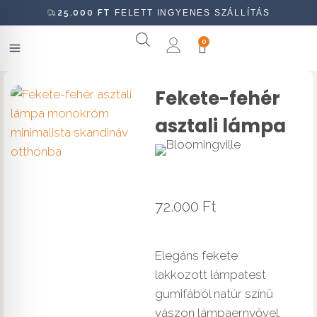
25.000
FT
FELETT INGYENES SZÁLLÍTÁS
0
Fekete-fehér
asztali lámpa
72.000
Ft
Elegáns fekete
lakkozott lámpatest
gumifából natúr színű
vászon lámpaernyővel.