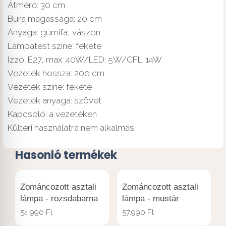
Átmérő: 30 cm
Bura magassága: 20 cm
Anyaga: gumifa, vászon
Lámpatest színe: fekete
Izzó: E27, max. 40W/LED: 5W/CFL: 14W
Vezeték hossza: 200 cm
Vezeték színe: fekete
Vezeték anyaga: szövet
Kapcsoló: a vezetéken
Kültéri használatra nem alkalmas.
Hasonló termékek
Zománcozott asztali
Zománcozott asztali
lámpa - rozsdabarna
lámpa - mustár
54.990
Ft
57.990
Ft