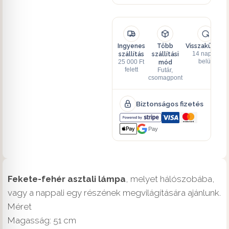
Ingyenes
Több
Visszaküldés
szállítás
szállítási
14 napon
mód
belül
25 000 Ft
felett
Futár,
csomagpont
Biztonságos fizetés
Pay
Fekete-fehér asztali lámpa
, melyet hálószobába,
vagy a nappali egy részének megvilágítására ajánlunk.
Méret
Magasság: 51 cm