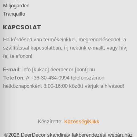
Miljögarden
Tranquillo
KAPCSOLAT
Ha kérdésed van termékeinkkel, megrendeléseddel, a
szállítással kapcsolatban, írj nekünk e-mailt, vagy hívj
fel telefonon!
E-mail:
info [kukac] deerdecor [pont] hu
Telefon:
A +36-30-434-0994 telefonszámon
hétköznaponként 8:00-16:00 között várjuk a hívásod!
Készítette:
KözösségiKlikk
©
2026.
DeerDecor skandináv lakberendezési webáruház