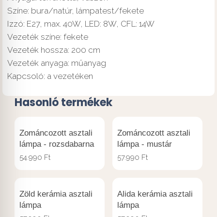
Színe: bura/natúr, lámpatest/fekete
Izzó: E27, max. 40W, LED: 8W, CFL: 14W
Vezeték színe: fekete
Vezeték hossza: 200 cm
Vezeték anyaga: műanyag
Kapcsoló: a vezetéken
Hasonló termékek
Zománcozott asztali
Zománcozott asztali
lámpa - rozsdabarna
lámpa - mustár
54.990
Ft
57.990
Ft
Zöld kerámia asztali
Alida kerámia asztali
lámpa
lámpa