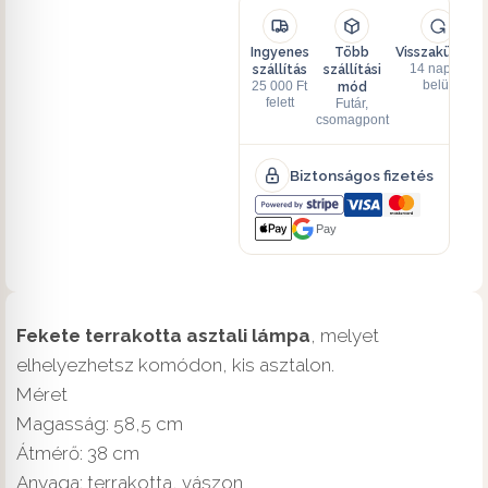
Ingyenes
Több
Visszaküldés
szállítás
szállítási
14 napon
mód
belül
25 000 Ft
felett
Futár,
csomagpont
Biztonságos fizetés
Pay
Fekete terrakotta asztali lámpa
, melyet
elhelyezhetsz komódon, kis asztalon.
Méret
Magasság: 58,5 cm
Átmérő: 38 cm
Anyaga: terrakotta, vászon