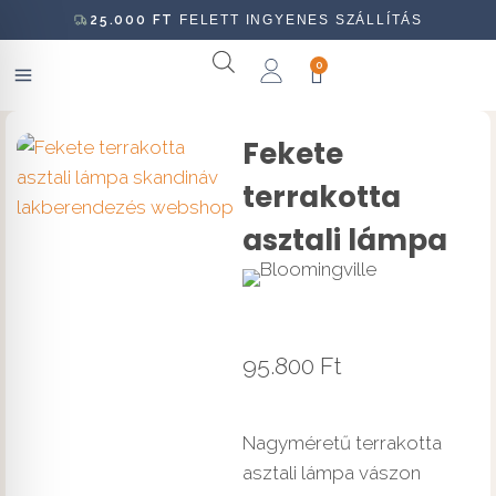
25.000
FT
FELETT INGYENES SZÁLLÍTÁS
0
Fekete
terrakotta
asztali lámpa
95.800
Ft
Nagyméretű terrakotta
asztali lámpa vászon