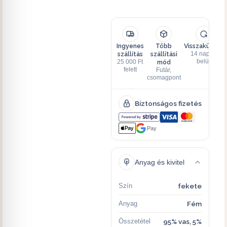
Ingyenes
Több
Visszaküldés
szállítás
szállítási
14 napon
mód
belül
25 000 Ft
felett
Futár,
csomagpont
Biztonságos fizetés
Pay
Anyag és kivitel
Szín
fekete
Anyag
Fém
Összetétel
95% vas, 5%