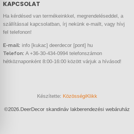
KAPCSOLAT
Ha kérdésed van termékeinkkel, megrendeléseddel, a
szállítással kapcsolatban, írj nekünk e-mailt, vagy hívj
fel telefonon!
E-mail:
info [kukac] deerdecor [pont] hu
Telefon:
A +36-30-434-0994 telefonszámon
hétköznaponként 8:00-16:00 között várjuk a hívásod!
Készítette:
KözösségiKlikk
©
2026.
DeerDecor skandináv lakberendezési webáruház