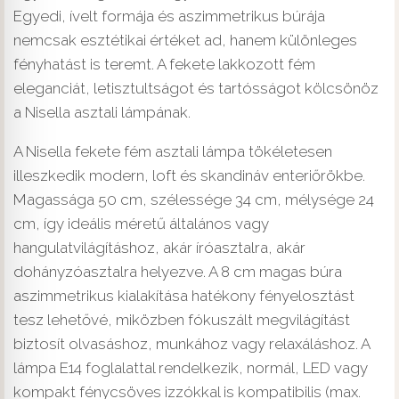
Egyedi, ívelt formája és aszimmetrikus búrája
nemcsak esztétikai értéket ad, hanem különleges
fényhatást is teremt. A fekete lakkozott fém
eleganciát, letisztultságot és tartósságot kölcsönöz
a Nisella asztali lámpának.
A Nisella fekete fém asztali lámpa tökéletesen
illeszkedik modern, loft és skandináv enteriőrökbe.
Magassága 50 cm, szélessége 34 cm, mélysége 24
cm, így ideális méretű általános vagy
hangulatvilágításhoz, akár íróasztalra, akár
dohányzóasztalra helyezve. A 8 cm magas búra
aszimmetrikus kialakítása hatékony fényelosztást
tesz lehetővé, miközben fókuszált megvilágítást
biztosít olvasáshoz, munkához vagy relaxáláshoz. A
lámpa E14 foglalattal rendelkezik, normál, LED vagy
kompakt fénycsöves izzókkal is kompatibilis (max.