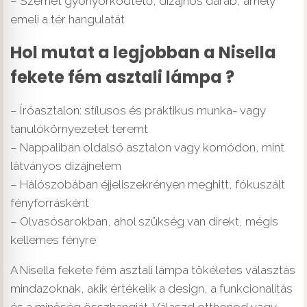
– Szemet gyönyörködtető, dizájnos darab, amely
emeli a tér hangulatát
Hol mutat a legjobban a Nisella
fekete fém asztali lámpa ?
– Íróasztalon: stílusos és praktikus munka- vagy
tanulókörnyezetet teremt
– Nappaliban oldalsó asztalon vagy komódon, mint
látványos dizájnelem
– Hálószobában éjjeliszekrényen meghitt, fókuszált
fényforrásként
– Olvasósarokban, ahol szükség van direkt, mégis
kellemes fényre
A Nisella fekete fém asztali lámpa tökéletes választás
mindazoknak, akik értékelik a design, a funkcionalitás
és a minőség összhangját. Válaszd otthonod vagy