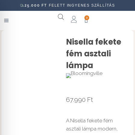
25.000
FT
FELETT INGYENES SZÁLLÍTÁS
0
Nisella fekete
fém asztali
lámpa
67.990
Ft
A Nisella fekete fém
asztali lámpa modern,