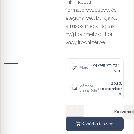
minimalista
formatervezésével és
elegáns ívelt burájával
stílusos megvilágítást
nyújt bármely otthoni
vagy irodai térbe.
H24xM50xSz34
Méret
cm
2026.
Várható
szeptember
kiszállítás
2.
Kedvence
Kosárba teszem