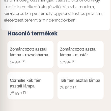
irodád kiemelkedő kiegészítőjéül ezt a modern,
karakteres lámpát, amely egyedi stílust és prémium
életérzést teremt a mindennapokban!
Hasonló termékek
Zománcozott asztali
Zománcozott asztali
lámpa - rozsdabarna
lámpa - mustár
54.990
Ft
57.990
Ft
Cornelie kék fém
Tali fém asztali lámpa
asztali lámpa
78.990
Ft
78.990
Ft