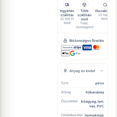
Ingyenes
Több
Visszaküldés
szállítás
szállítási
14 napon
mód
belül
25 000 Ft
felett
Futár,
csomagpont
Biztonságos fizetés
Pay
Anyag és kivitel
Szín
piros
Anyag
Kőkerámia
Összetétel
kőagyag, len,
vas, PVC
Felületkezelés
homokmáz