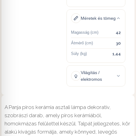
Méretek és tömeg
Magasság (cm)
42
Átmérő (cm)
30
Súly (kg)
1,44
Világítás /
elektromos
A Panja piros kerámia asztali lámpa dekoratív,
szobrászi darab, amely piros kerámiából,
homokmázas felülettel készül. Talpát jellegzetes, kör
alakú kivágás formálja, amely könnyed, levegős