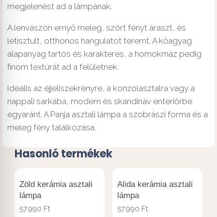
megjelenést ad a lámpának.
A lenvászon ernyő meleg, szórt fényt áraszt, és
letisztult, otthonos hangulatot teremt. A kőagyag
alapanyag tartós és karakteres, a homokmáz pedig
finom textúrát ad a felületnek.
Ideális az éjjeliszekrényre, a konzolasztalra vagy a
nappali sarkába, modern és skandináv enteriőrbe
egyaránt. A Panja asztali lámpa a szobrászi forma és a
meleg fény találkozása.
Hasonló termékek
Zöld kerámia asztali
Alida kerámia asztali
lámpa
lámpa
57.990
Ft
57.990
Ft