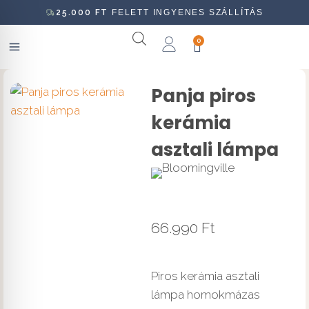
25.000
FT
FELETT INGYENES SZÁLLÍTÁS
0
Panja piros
kerámia
asztali lámpa
66.990
Ft
Piros kerámia asztali
lámpa homokmázas