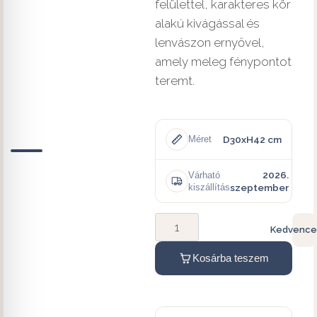
felülettel, karakteres kör
alakú kivágással és
lenvászon ernyővel,
amely meleg fénypontot
teremt.
D30xH42 cm
Méret
2026.
Várható
kiszállítás
szeptember
Kedvence
Kosárba teszem