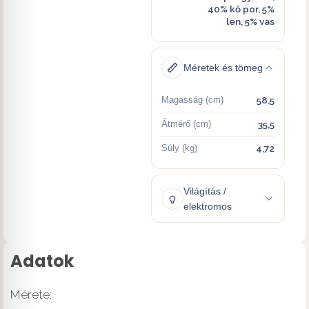
40% kő por, 5%
len, 5% vas
Méretek és tömeg
Magasság (cm)
58,5
Átmérő (cm)
35,5
Súly (kg)
4,72
Világítás /
elektromos
Adatok
Mérete: