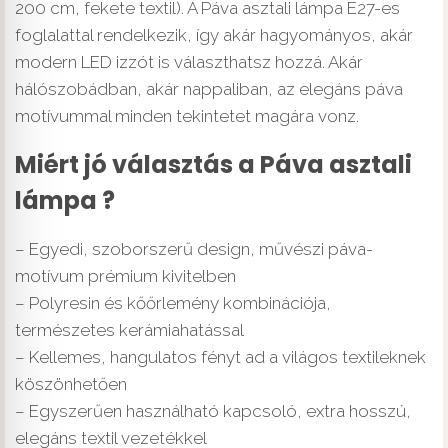
200 cm, fekete textil). A Páva asztali lámpa E27-es
foglalattal rendelkezik, így akár hagyományos, akár
modern LED izzót is választhatsz hozzá. Akár
hálószobádban, akár nappaliban, az elegáns páva
motívummal minden tekintetet magára vonz.
Miért jó választás a Páva asztali
lámpa ?
– Egyedi, szoborszerű design, művészi páva-
motívum prémium kivitelben
– Polyresin és kőőrlemény kombinációja,
természetes kerámiahatással
– Kellemes, hangulatos fényt ad a világos textileknek
köszönhetően
– Egyszerűen használható kapcsoló, extra hosszú,
elegáns textil vezetékkel