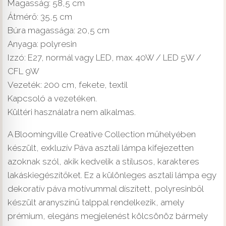
Magasság: 58,5 cm
Átmérő: 35,5 cm
Búra magassága: 20,5 cm
Anyaga: polyresin
Izzó: E27, normál vagy LED, max. 40W / LED 5W /
CFL 9W
Vezeték: 200 cm, fekete, textil
Kapcsoló a vezetéken.
Kültéri használatra nem alkalmas.
A Bloomingville Creative Collection műhelyében
készült, exkluzív Páva asztali lámpa kifejezetten
azoknak szól, akik kedvelik a stílusos, karakteres
lakáskiegészítőket. Ez a különleges asztali lámpa egy
dekoratív páva motívummal díszített, polyresinből
készült aranyszínű talppal rendelkezik, amely
prémium, elegáns megjelenést kölcsönöz bármely