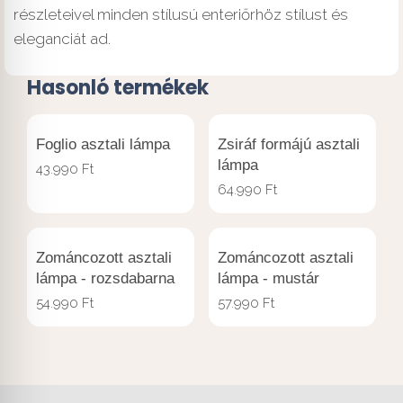
részleteivel minden stílusú enteriőrhöz stílust és
eleganciát ad.
Hasonló termékek
Foglio asztali lámpa
Zsiráf formájú asztali
lámpa
43.990
Ft
64.990
Ft
Zománcozott asztali
Zománcozott asztali
lámpa - rozsdabarna
lámpa - mustár
54.990
Ft
57.990
Ft