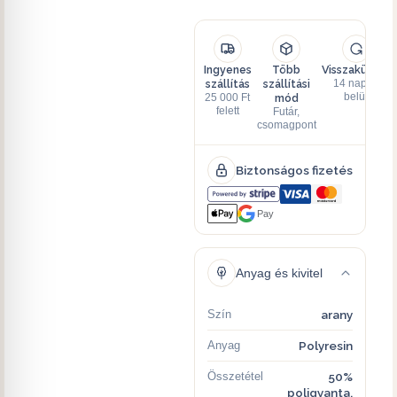
Ingyenes
Több
Visszaküldés
szállítás
szállítási
14 napon
mód
belül
25 000 Ft
felett
Futár,
csomagpont
Biztonságos fizetés
Pay
Anyag és kivitel
Szín
arany
Anyag
Polyresin
Összetétel
50%
poligyanta,