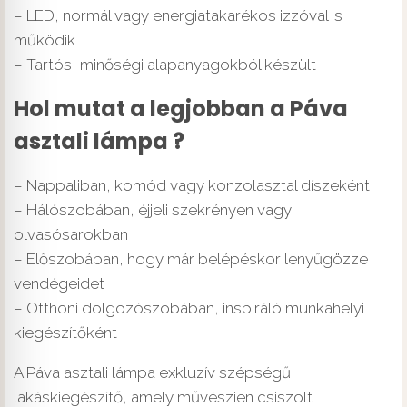
– LED, normál vagy energiatakarékos izzóval is
működik
– Tartós, minőségi alapanyagokból készült
Hol mutat a legjobban a Páva
asztali lámpa ?
– Nappaliban, komód vagy konzolasztal díszeként
– Hálószobában, éjjeli szekrényen vagy
olvasósarokban
– Előszobában, hogy már belépéskor lenyűgözze
vendégeidet
– Otthoni dolgozószobában, inspiráló munkahelyi
kiegészítőként
A Páva asztali lámpa exkluzív szépségű
lakáskiegészítő, amely művészien csiszolt