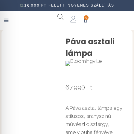
25.000
FT
FELETT INGYENES SZÁLLÍTÁS
0
Páva asztali
lámpa
67.990
Ft
A Páva asztali lámpa egy
stílusos, aranyszínű
művészi dísztárgy,
amely puha fényével