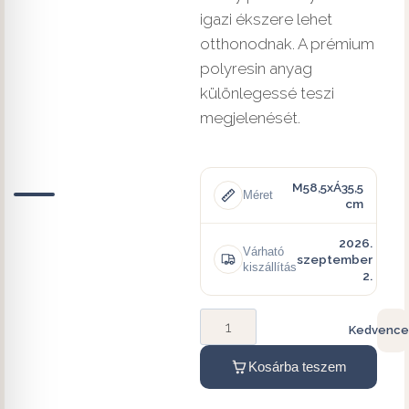
igazi ékszere lehet
otthonodnak. A prémium
polyresin anyag
különlegessé teszi
megjelenését.
M58,5xÁ35,5
Méret
cm
2026.
Várható
szeptember
kiszállítás
2.
Kedvence
Kosárba teszem