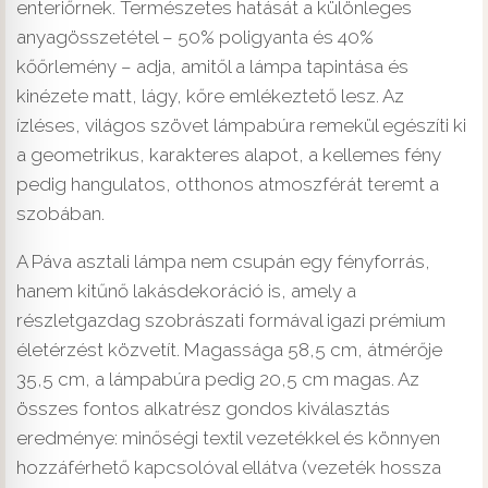
enteriőrnek. Természetes hatását a különleges
anyagösszetétel – 50% poligyanta és 40%
kőőrlemény – adja, amitől a lámpa tapintása és
kinézete matt, lágy, kőre emlékeztető lesz. Az
ízléses, világos szövet lámpabúra remekül egészíti ki
a geometrikus, karakteres alapot, a kellemes fény
pedig hangulatos, otthonos atmoszférát teremt a
szobában.
A Páva asztali lámpa nem csupán egy fényforrás,
hanem kitűnő lakásdekoráció is, amely a
részletgazdag szobrászati formával igazi prémium
életérzést közvetít. Magassága 58,5 cm, átmérője
35,5 cm, a lámpabúra pedig 20,5 cm magas. Az
összes fontos alkatrész gondos kiválasztás
eredménye: minőségi textil vezetékkel és könnyen
hozzáférhető kapcsolóval ellátva (vezeték hossza