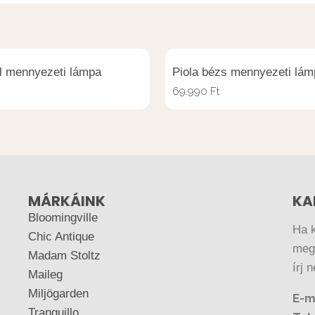
l mennyezeti lámpa
Piola bézs mennyezeti lám
69.990
Ft
MÁRKÁINK
KA
Bloomingville
Ha 
Chic Antique
megr
Madam Stoltz
írj 
Maileg
Miljögarden
E-m
Tranquillo