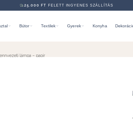
25.000
FT
FELETT INGYENES SZÁLLÍTÁS
ztal
Bútor
Textilek
Gyerek
Konyha
Dekoráci
nnyezeti lámpa – papír