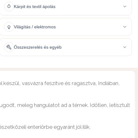
Kárpit és textil ápolás
Világítás / elektromos
Összeszerelés és egyéb
l készül, vasvázra feszítve és ragasztva, Indiában,
godt, meleg hangulatot ad a térnek. Időtlen, letisztult
tközeli enteriőrbe egyaránt jól illik.