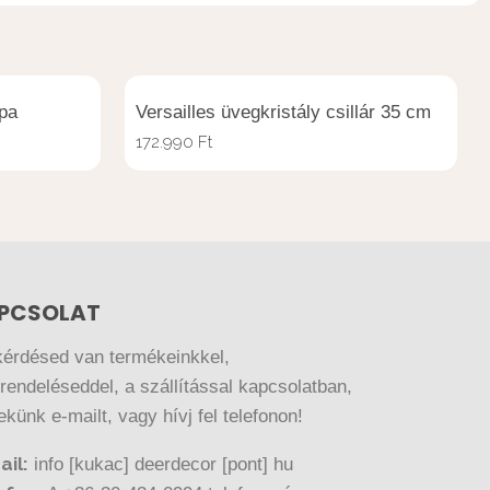
pa
Versailles üvegkristály csillár 35 cm
172.990
Ft
PCSOLAT
kérdésed van termékeinkkel,
endeléseddel, a szállítással kapcsolatban,
nekünk e-mailt, vagy hívj fel telefonon!
ail:
info [kukac] deerdecor [pont] hu