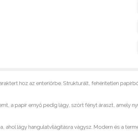
tert hoz az enteriőrbe. Strukturált, fehérítetlen papírbó
t, a papír ernyő pedig lágy, szórt fényt áraszt, amely nyu
ahol lágy hangulatvilágításra vágysz. Modern és a természe