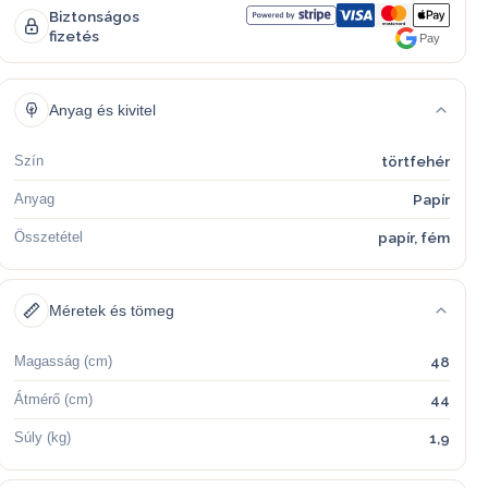
Biztonságos
fizetés
Pay
Anyag és kivitel
Szín
törtfehér
Anyag
Papír
Összetétel
papír, fém
Méretek és tömeg
Magasság (cm)
48
Átmérő (cm)
44
Súly (kg)
1,9