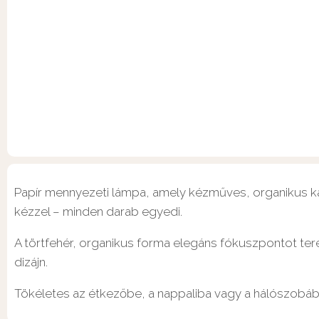
Papír mennyezeti lámpa, amely kézműves, organikus karak
kézzel – minden darab egyedi.
A törtfehér, organikus forma elegáns fókuszpontot terem
dizájn.
Tökéletes az étkezőbe, a nappaliba vagy a hálószobába, 