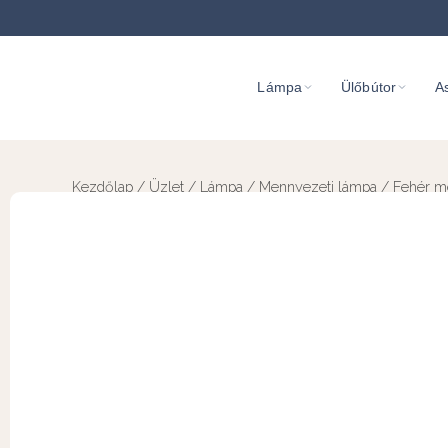
Lámpa
Ülőbútor
As
Kezdőlap
/
Üzlet
/
Lámpa
/
Mennyezeti lámpa
/ Fehér me