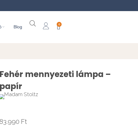
0
ó
Blog
Fehér mennyezeti lámpa –
papír
83.990
Ft