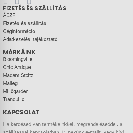
FIZETÉS ÉS SZÁLLÍTÁS
ÁSZF
Fizetés és szállítás
Céginformáció
Adatkezelési tájékoztató
MÁRKÁINK
Bloomingville
Chic Antique
Madam Stoltz
Maileg
Miljögarden
Tranquillo
KAPCSOLAT
Ha kérdésed van termékeinkkel, megrendeléseddel, a
szállítással kapcsolatban, írj nekünk e-mailt, vagy hívj