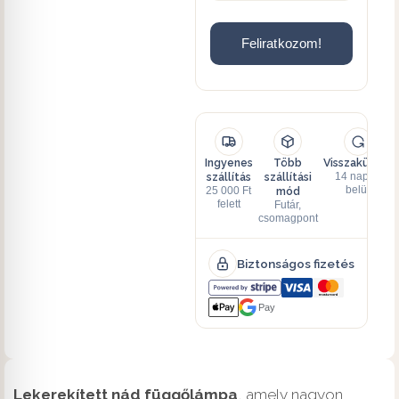
Feliratkozom!
Ingyenes
Több
Visszaküldés
szállítás
szállítási
14 napon
mód
belül
25 000 Ft
felett
Futár,
csomagpont
Biztonságos fizetés
Pay
Lekerekített nád függőlámpa
, amely nagyon