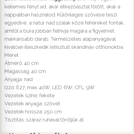
kellemes fényt ad, akár étkezőasztal fölött, akár a
nappaliban használod. Különleges szövése teszi
egyedivé, a natúr nád szálak közé fehéreket fontak,
amitől a búra jobban felhívja magára a figyelmet,
markánsabb darab. Természetes alapanyagával
kiválóan illeszkedik letisztult skandináv otthonokba.
Méret
Átmérő: 40 cm
Magasság: 40 cm
Anyaga: nád
Izzó: E27, max. 40W, LED: 6W, CFL: 9W
Vezeték színe: fekete
Vezeték anyaga: szövet
Vezeték hossza: 250 cm
Tisztítás: száraz ruhával töröljük át.