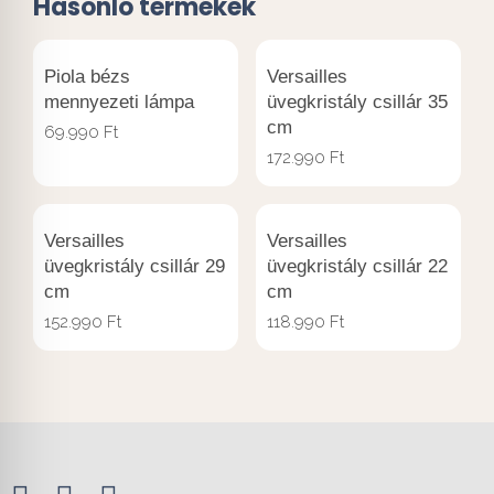
Hasonló termékek
Piola bézs
Versailles
mennyezeti lámpa
üvegkristály csillár 35
cm
69.990
Ft
172.990
Ft
Versailles
Versailles
üvegkristály csillár 29
üvegkristály csillár 22
cm
cm
152.990
Ft
118.990
Ft