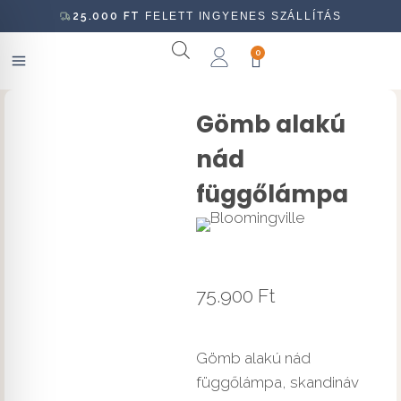
25.000
FT
FELETT INGYENES SZÁLLÍTÁS
0
Gömb alakú
nád
függőlámpa
75.900
Ft
Gömb alakú nád
függőlámpa, skandináv