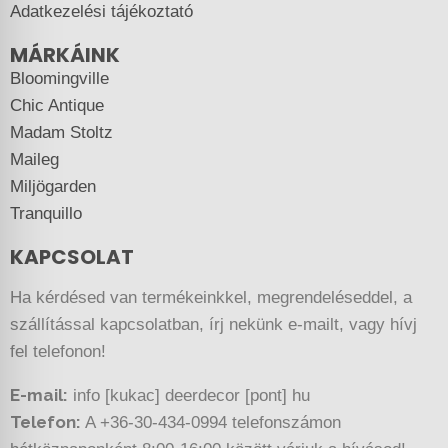
Adatkezelési tájékoztató
MÁRKÁINK
Bloomingville
Chic Antique
Madam Stoltz
Maileg
Miljögarden
Tranquillo
KAPCSOLAT
Ha kérdésed van termékeinkkel, megrendeléseddel, a
szállítással kapcsolatban, írj nekünk e-mailt, vagy hívj
fel telefonon!
E-mail:
info [kukac] deerdecor [pont] hu
Telefon:
A +36-30-434-0994 telefonszámon