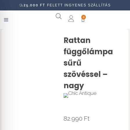
25.000
FT
FELETT INGYENES SZÁLLÍTÁS
0
Rattan
függőlámpa
sűrű
szövéssel –
nagy
82.990
Ft