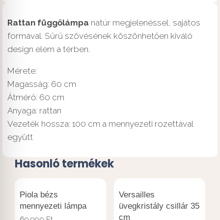
Rattan függőlámpa
natúr megjelenéssel, sajátos
formával. Sűrű szövésének köszönhetően kiváló
design elem a térben.
Mérete:
Magasság: 60 cm
Átmérő: 60 cm
Anyaga: rattan
Vezeték hossza: 100 cm a mennyezeti rozettával
együtt
Hasonló termékek
Piola bézs
Versailles
mennyezeti lámpa
üvegkristály csillár 35
cm
69.990
Ft