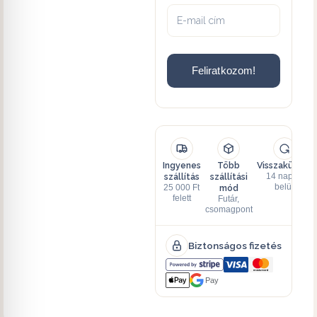
Feliratkozom!
Ingyenes
Több
Visszaküldés
szállítás
szállítási
14 napon
mód
belül
25 000 Ft
felett
Futár,
csomagpont
Biztonságos fizetés
Pay