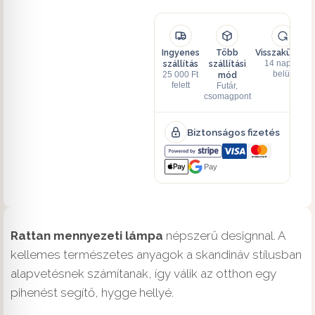
Ingyenes
Több
Visszaküldés
szállítás
szállítási
14 napon
mód
belül
25 000 Ft
felett
Futár,
csomagpont
Biztonságos fizetés
Pay
Rattan mennyezeti lámpa
népszerű designnal. A
kellemes természetes anyagok a skandináv stílusban
alapvetésnek számítanak, így válik az otthon egy
pihenést segítő, hygge hellyé.