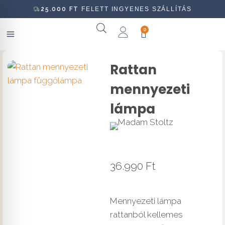
25.000
FT
FELETT INGYENES SZÁLLÍTÁS
0
Rattan
mennyezeti
lámpa
36.990
Ft
Mennyezeti lámpa
rattanból kellemes