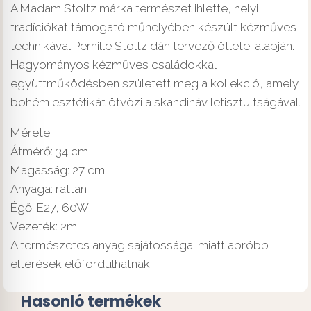
A Madam Stoltz márka természet ihlette, helyi
tradíciókat támogató műhelyében készült kézműves
technikával Pernille Stoltz dán tervező ötletei alapján.
Hagyományos kézműves családokkal
együttműködésben született meg a kollekció, amely
bohém esztétikát ötvözi a skandináv letisztultságával.
Mérete:
Átmérő: 34 cm
Magasság: 27 cm
Anyaga: rattan
Égő: E27, 60W
Vezeték: 2m
A természetes anyag sajátosságai miatt apróbb
eltérések előfordulhatnak.
Hasonló termékek