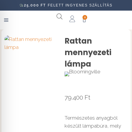
25.000
FT
FELETT INGYENES SZÁLLÍTÁS
0
Rattan
mennyezeti
lámpa
79.400
Ft
Természetes anyagból
készült lámpabúra, mely