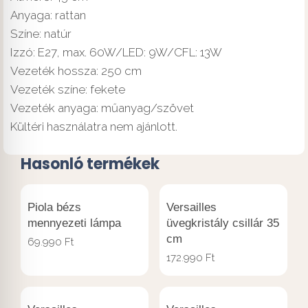
Anyaga: rattan
Színe: natúr
Izzó: E27, max. 60W/LED: 9W/CFL: 13W
Vezeték hossza: 250 cm
Vezeték színe: fekete
Vezeték anyaga: műanyag/szövet
Kültéri használatra nem ajánlott.
Hasonló termékek
Piola bézs
Versailles
mennyezeti lámpa
üvegkristály csillár 35
cm
69.990
Ft
172.990
Ft