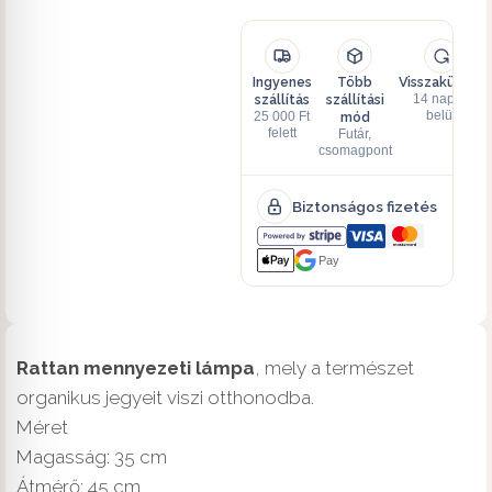
Ingyenes
Több
Visszaküldés
szállítás
szállítási
14 napon
mód
belül
25 000 Ft
felett
Futár,
csomagpont
Biztonságos fizetés
Pay
Rattan mennyezeti lámpa
, mely a természet
organikus jegyeit viszi otthonodba.
Méret
Magasság: 35 cm
Átmérő: 45 cm