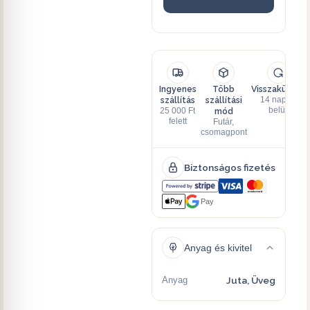
Ingyenes
Több
Visszaküldés
szállítás
szállítási
14 napon
mód
belül
25 000 Ft
felett
Futár,
csomagpont
Biztonságos fizetés
Pay
Anyag és kivitel
Anyag
Juta, Üveg