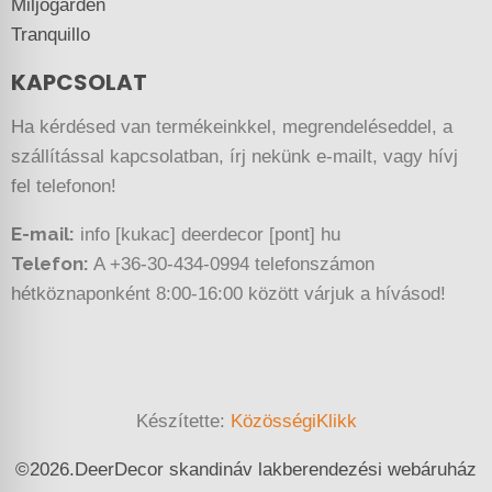
Miljögarden
Tranquillo
KAPCSOLAT
Ha kérdésed van termékeinkkel, megrendeléseddel, a
szállítással kapcsolatban, írj nekünk e-mailt, vagy hívj
fel telefonon!
E-mail:
info [kukac] deerdecor [pont] hu
Telefon:
A +36-30-434-0994 telefonszámon
hétköznaponként 8:00-16:00 között várjuk a hívásod!
Készítette:
KözösségiKlikk
©
2026.
DeerDecor skandináv lakberendezési webáruház