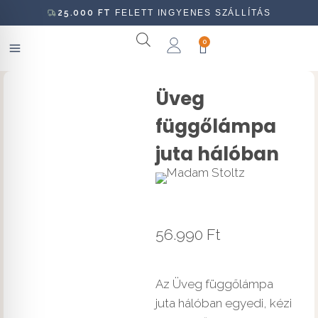
25.000
FT
FELETT INGYENES SZÁLLÍTÁS
0
Üveg
függőlámpa
juta hálóban
56.990
Ft
Az Üveg függőlámpa
juta hálóban egyedi, kézi