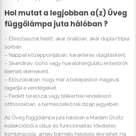
Hol mutat a legjobban a(z) Üveg
függőlámpa juta hálóban ?
– Étkezőasztal felett, akár önállóan, akár dupla/tripla
sorban.
– Nappali középpontjában, karakteres világításként.
– Skandináv, boho vagy nyaralóhangulatú enteriőrök
kiemelt elemeként.
– Előszobában, hogy már a belépéskor magával
ragadja a vendégeket.
– Fedett terasszal vagy télikerttel rendelkező
otthonokban, a természetközeli dizájn jegyében.
Az Üveg függőlámpa juta hálóban a Madam Stoltz
kollekcióból a stílus és funkcionalitás tökéletes
kombinációja, amely bármely helyiség éke lehet. Ha