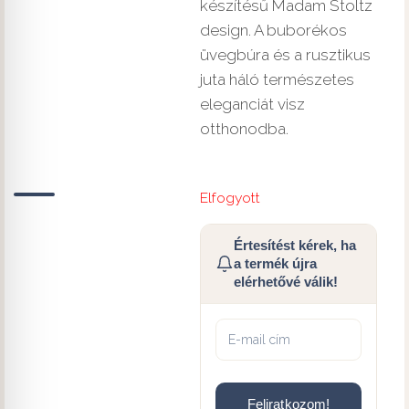
készítésű Madam Stoltz
design. A buborékos
üvegbúra és a rusztikus
juta háló természetes
eleganciát visz
otthonodba.
Elfogyott
Értesítést kérek, ha
a termék újra
elérhetővé válik!
Feliratkozom!