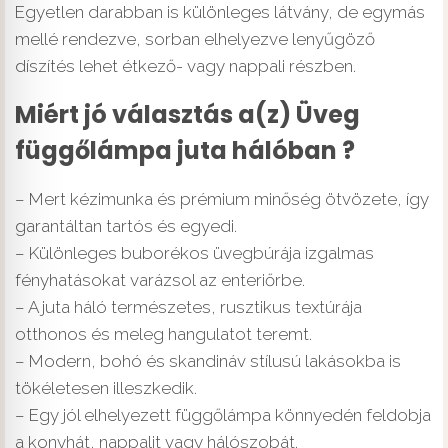
Egyetlen darabban is különleges látvány, de egymás
mellé rendezve, sorban elhelyezve lenyűgöző
díszítés lehet étkező- vagy nappali részben.
Miért jó választás a(z) Üveg
függőlámpa juta hálóban ?
– Mert kézimunka és prémium minőség ötvözete, így
garantáltan tartós és egyedi.
– Különleges buborékos üvegbúrája izgalmas
fényhatásokat varázsol az enteriőrbe.
– A juta háló természetes, rusztikus textúrája
otthonos és meleg hangulatot teremt.
– Modern, bohó és skandináv stílusú lakásokba is
tökéletesen illeszkedik.
– Egy jól elhelyezett függőlámpa könnyedén feldobja
a konyhát, nappalit vagy hálószobát.