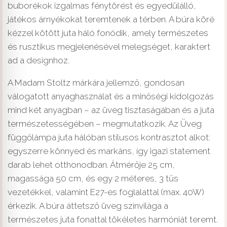
buborékok izgalmas fénytörést és egyedülálló,
játékos árnyékokat teremtenek a térben. A búra köré
kézzel kötött juta háló fonódik, amely természetes
és rusztikus megjelenésével melegséget, karaktert
ad a designhoz.
A Madam Stoltz márkára jellemző, gondosan
válogatott anyaghasználat és a minőségi kidolgozás
mind két anyagban – az üveg tisztaságában és a juta
természetességében – megmutatkozik. Az Üveg
függőlámpa juta hálóban stílusos kontrasztot alkot:
egyszerre könnyed és markáns, így igazi statement
darab lehet otthonodban. Átmérője 25 cm,
magassága 50 cm, és egy 2 méteres, 3 tűs
vezetékkel, valamint E27-es foglalattal (max. 40W)
érkezik. A búra áttetsző üveg színvilága a
természetes juta fonattal tökéletes harmóniát teremt.