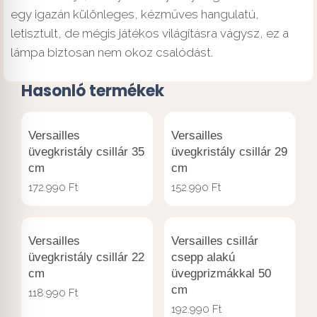
egy igazán különleges, kézműves hangulatú,
letisztult, de mégis játékos világításra vágysz, ez a
lámpa biztosan nem okoz csalódást.
Hasonló termékek
Versailles
Versailles
üvegkristály csillár 35
üvegkristály csillár 29
cm
cm
172.990
Ft
152.990
Ft
Versailles
Versailles csillár
üvegkristály csillár 22
csepp alakú
cm
üvegprizmákkal 50
cm
118.990
Ft
192.990
Ft