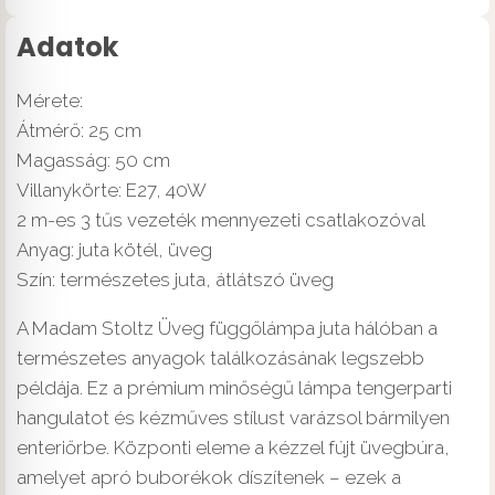
Adatok
Mérete:
Átmérő: 25 cm
Magasság: 50 cm
Villanykörte: E27, 40W
2 m-es 3 tűs vezeték mennyezeti csatlakozóval
Anyag: juta kötél, üveg
Szín: természetes juta, átlátszó üveg
A Madam Stoltz Üveg függőlámpa juta hálóban a
természetes anyagok találkozásának legszebb
példája. Ez a prémium minőségű lámpa tengerparti
hangulatot és kézműves stílust varázsol bármilyen
enteriőrbe. Központi eleme a kézzel fújt üvegbúra,
amelyet apró buborékok díszítenek – ezek a