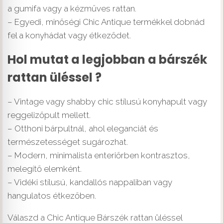
a gumifa vagy a kézműves rattan.
– Egyedi, minőségi Chic Antique termékkel dobnád
fel a konyhádat vagy étkeződet.
Hol mutat a legjobban a bárszék
rattan üléssel ?
– Vintage vagy shabby chic stílusú konyhapult vagy
reggelizőpult mellett.
– Otthoni bárpultnál, ahol eleganciát és
természetességet sugározhat.
– Modern, minimalista enteriőrben kontrasztos,
melegítő elemként.
– Vidéki stílusú, kandallós nappaliban vagy
hangulatos étkezőben.
Válaszd a Chic Antique Bárszék rattan üléssel