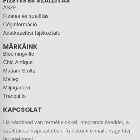
FIZETÉS ÉS SZÁLLÍTÁS
ÁSZF
Fizetés és szállítás
Céginformáció
Adatkezelési tájékoztató
MÁRKÁINK
Bloomingville
Chic Antique
Madam Stoltz
Maileg
Miljögarden
Tranquillo
KAPCSOLAT
Ha kérdésed van termékeinkkel, megrendeléseddel, a
szállítással kapcsolatban, írj nekünk e-mailt, vagy hívj
fel telefonon!