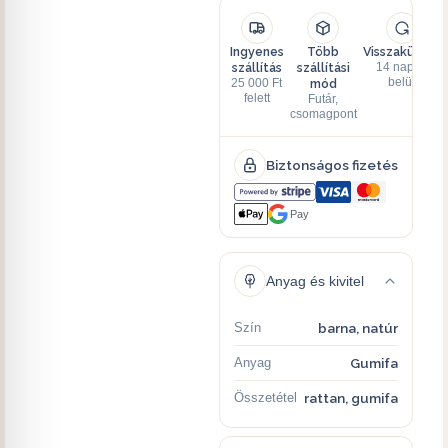
Ingyenes
Több
Visszaküldés
szállítás
szállítási
14 napon
mód
belül
25 000 Ft
felett
Futár,
csomagpont
Biztonságos fizetés
Pay
Anyag és kivitel
Szín
barna, natúr
Anyag
Gumifa
Összetétel
rattan, gumifa