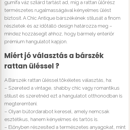
gumifa váz szilárd tartást ad, míg a rattan ülőrész
természetes rugalmasságával kényelmes ülést
biztosít. A Chic Antique bárszékének stílusát a finom
részletek és az időtálló design határozza meg –
mindez hozzásegít ahhoz, hogy bármely enteriőr
prémium hangulatot kapjon.
Miért jó választás a bárszék
rattan üléssel ?
A Bárszék rattan üléssel tökéletes választás, ha:
– Szereted a vintage, shabby chic vagy romantikus
stílust és szeretnéd ezt a hangulatot otthonodban is
megteremteni.
– Olyan bútordarabot keresel, amely nemcsak
esztétikus, hanem kényelmes és tartós is.
– Előnyben részesíted a természetes anyagokat, mint