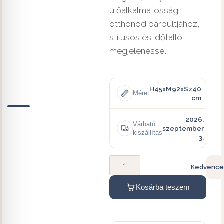
ülőalkalmatosság
otthonod bárpultjához,
stílusos és időtálló
megjelenéssel.
H45xM92xSz40
Méret
cm
2026.
Várható
szeptember
kiszállítás
3.
Kedvence
Kosárba teszem