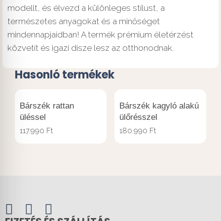
modellt, és élvezd a különleges stílust, a
természetes anyagokat és a minőséget
mindennapjaidban! A termék prémium életérzést
közvetít és igazi dísze lesz az otthonodnak.
Hasonló termékek
Bárszék rattan
Bárszék kagyló alakú
üléssel
ülőrésszel
117.990
Ft
180.990
Ft