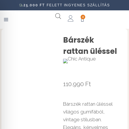
25.000
FT
FELETT INGYENES SZÁLLÍTÁS
0
Bárszék
rattan üléssel
110.990
Ft
Bárszék rattan üléssel
világos gumifából,
vintage stílusban.
Elegáns, kényelmes