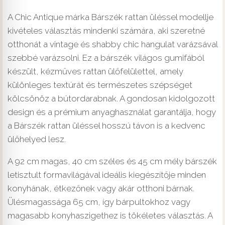
A Chic Antique márka Bárszék rattan üléssel modellje
kivételes választás mindenki számára, aki szeretné
otthonát a vintage és shabby chic hangulat varázsával
szebbé varázsolni. Ez a bárszék világos gumifából
készült, kézműves rattan ülőfelülettel, amely
különleges textúrát és természetes szépséget
kölcsönöz a bútordarabnak. A gondosan kidolgozott
design és a prémium anyaghasználat garantálja, hogy
a Bárszék rattan üléssel hosszú távon is a kedvenc
ülőhelyed lesz.
A 92 cm magas, 40 cm széles és 45 cm mély bárszék
letisztult formavilágával ideális kiegészítője minden
konyhának, étkezőnek vagy akár otthoni bárnak.
Ülésmagassága 65 cm, így bárpultokhoz vagy
magasabb konyhaszigethez is tökéletes választás. A