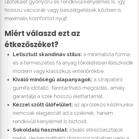
ülőfelület gyönyörű és rendkívül kényelmes is, így
hosszú vacsorák vagy beszélgetések közben is
maximális komfortot nyújt.
Miért válaszd ezt az
étkezőszéket?
Letisztult skandináv stílus:
a minimalista forma
és a természetes fa anyag tökéletesen illeszkedik
modern vagy klasszikus enteriőrökbe.
Kiváló minőségű alapanyagok:
a strapabíró
gumifa időtálló, fenntartható megoldás, amely
garantálja a szék hosszú élettartamát.
Kézzel szőtt ülőfelület:
az aprólékos kézimunka
nemcsak eleganciát ad a széknek, hanem
rendkívüli kényelmet is biztosít.
Sokoldalú használat:
ideális étkezőasztalok
mellé, de használható dolgozószobában vagy a