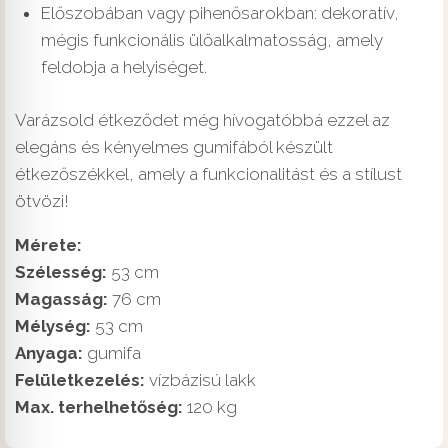
Előszobában vagy pihenősarokban: dekoratív,
mégis funkcionális ülőalkalmatosság, amely
feldobja a helyiséget.
Varázsold étkeződet még hívogatóbbá ezzel az
elegáns és kényelmes gumifából készült
étkezőszékkel, amely a funkcionalitást és a stílust
ötvözi!
Mérete:
Szélesség:
53 cm
Magasság:
76 cm
Mélység:
53 cm
Anyaga:
gumifa
Felületkezelés:
vízbázisú lakk
Max. terhelhetőség:
120 kg