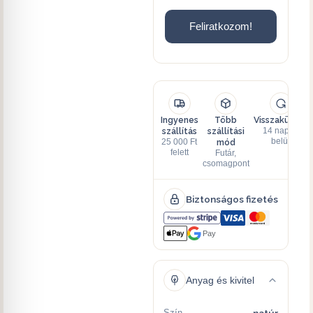
Feliratkozom!
Ingyenes
Több
Visszaküldés
szállítás
szállítási
14 napon
mód
belül
25 000 Ft
felett
Futár,
csomagpont
Biztonságos fizetés
Pay
Anyag és kivitel
Szín
natúr