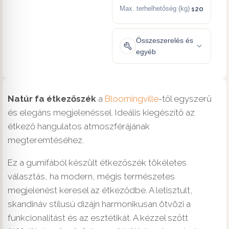
Max. terhelhetőség (kg)
120
Összeszerelés és
egyéb
Natúr fa étkezőszék
a
Bloomingville
-től egyszerű
és elegáns megjelenéssel. Ideális kiegészítő az
étkező hangulatos atmoszférájának
megteremtéséhez.
Ez a gumifából készült étkezőszék tökéletes
választás, ha modern, mégis természetes
megjelenést keresel az étkeződbe. A letisztult,
skandináv stílusú dizájn harmonikusan ötvözi a
funkcionalitást és az esztétikát. A kézzel szőtt