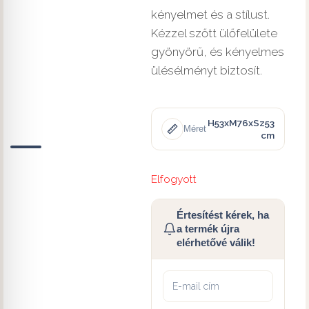
kényelmet és a stílust.
Kézzel szőtt ülőfelülete
gyönyörű, és kényelmes
ülésélményt biztosít.
H53xM76xSz53
Méret
cm
Elfogyott
Értesítést kérek, ha
a termék újra
elérhetővé válik!