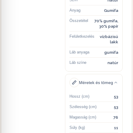
Anyag
Gumifa
Összetétel
70% gumifa,
30% papír
Felületkezelés
vízbázisú
lakk
Láb anyaga
gumifa
Láb színe
natúr
Méretek és tömeg
Hossz (cm)
53
Szélesség (cm)
53
Magasság (cm)
76
Súly (kg)
11