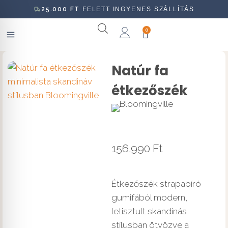
25.000
FT
FELETT INGYENES SZÁLLÍTÁS
0
Natúr fa
étkezőszék
156.990
Ft
Étkezőszék strapabíró
gumifából modern,
letisztult skandinás
stílusban ötvözve a