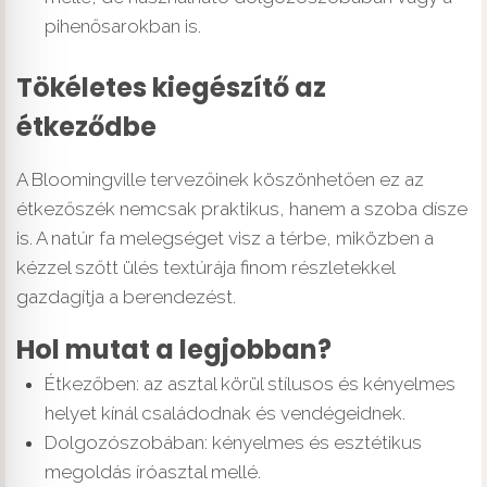
pihenősarokban is.
Tökéletes kiegészítő az
étkeződbe
A Bloomingville tervezőinek köszönhetően ez az
étkezőszék nemcsak praktikus, hanem a szoba dísze
is. A natúr fa melegséget visz a térbe, miközben a
kézzel szőtt ülés textúrája finom részletekkel
gazdagítja a berendezést.
Hol mutat a legjobban?
Étkezőben: az asztal körül stílusos és kényelmes
helyet kínál családodnak és vendégeidnek.
Dolgozószobában: kényelmes és esztétikus
megoldás íróasztal mellé.