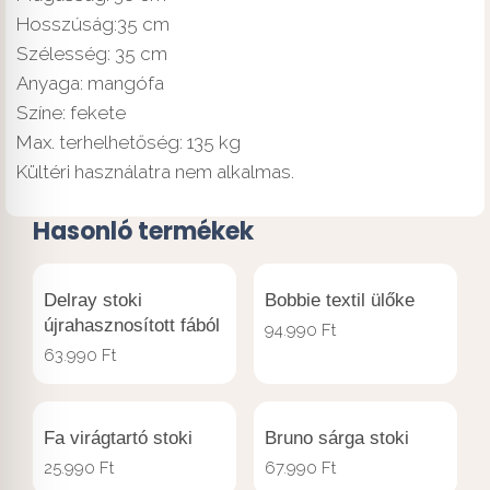
Hosszúság:35 cm
Szélesség: 35 cm
Anyaga: mangófa
Színe: fekete
Max. terhelhetőség: 135 kg
Kültéri használatra nem alkalmas.
Hasonló termékek
Delray stoki
Bobbie textil ülőke
újrahasznosított fából
94.990
Ft
63.990
Ft
Fa virágtartó stoki
Bruno sárga stoki
25.990
Ft
67.990
Ft