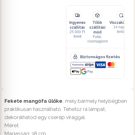
Ingyenes
Több
Visszaküldés
szállítás
szállítási
14 napon
mód
belül
25 000 Ft
felett
Futár,
csomagpont
Biztonságos fizetés
Pay
Fekete mangófa ülőke
, mely bármely helyiségben
praktikusan használható. Tehetsz rá lámpát,
dekorálhatod egy cserép virággal.
Méret
Magasság: 38 cm