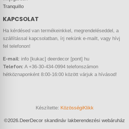
Tranquillo
KAPCSOLAT
Ha kérdésed van termékeinkkel, megrendeléseddel, a
szállítással kapcsolatban, írj nekünk e-mailt, vagy hívj
fel telefonon!
E-mail:
info [kukac] deerdecor [pont] hu
Telefon:
A +36-30-434-0994 telefonszámon
hétköznaponként 8:00-16:00 között várjuk a hívásod!
Készítette:
KözösségiKlikk
©
2026.
DeerDecor skandináv lakberendezési webáruház