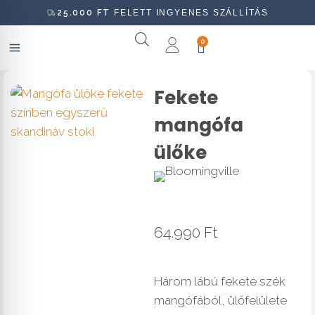
25.000
FT
FELETT INGYENES SZÁLLÍTÁS
0
Fekete
mangófa
ülőke
64.990
Ft
Három lábú fekete szék
mangófából, ülőfelülete