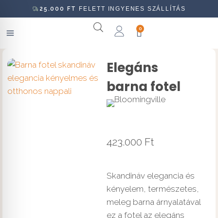
25.000
FT
FELETT INGYENES SZÁLLÍTÁS
0
Elegáns
barna fotel
423.000
Ft
Skandináv elegancia és
kényelem, természetes,
meleg barna árnyalatával
ez a fotel az elegáns