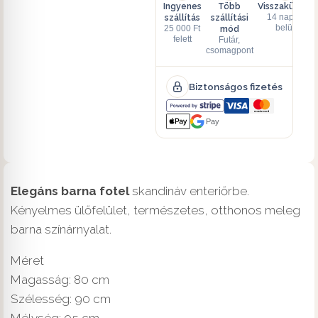
Ingyenes
Több
Visszaküldés
szállítás
szállítási
14 napon
mód
belül
25 000 Ft
felett
Futár,
csomagpont
Biztonságos fizetés
Pay
Elegáns barna fotel
skandináv enteriőrbe.
Kényelmes ülőfelület, természetes, otthonos meleg
barna színárnyalat.
Méret
Magasság: 80 cm
Szélesség: 90 cm
Mélység: 95 cm