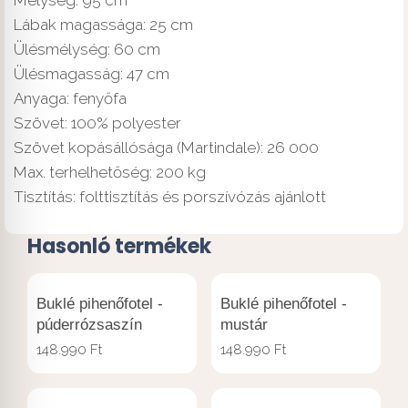
Lábak magassága: 25 cm
Ülésmélység: 60 cm
Ülésmagasság: 47 cm
Anyaga: fenyőfa
Szövet: 100% polyester
Szövet kopásállósága (Martindale): 26 000
Max. terhelhetőség: 200 kg
Tisztítás: folttisztítás és porszívózás ajánlott
Hasonló termékek
Buklé pihenőfotel -
Buklé pihenőfotel -
púderrózsaszín
mustár
148.990
Ft
148.990
Ft