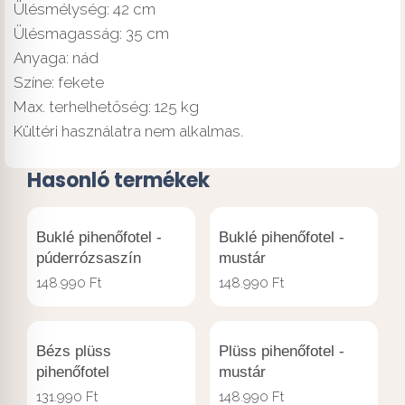
Ülésmélység: 42 cm
Ülésmagasság: 35 cm
Anyaga: nád
Színe: fekete
Max. terhelhetőség: 125 kg
Kültéri használatra nem alkalmas.
Hasonló termékek
Buklé pihenőfotel -
Buklé pihenőfotel -
púderrózsaszín
mustár
148.990
Ft
148.990
Ft
Bézs plüss
Plüss pihenőfotel -
pihenőfotel
mustár
131.990
Ft
148.990
Ft