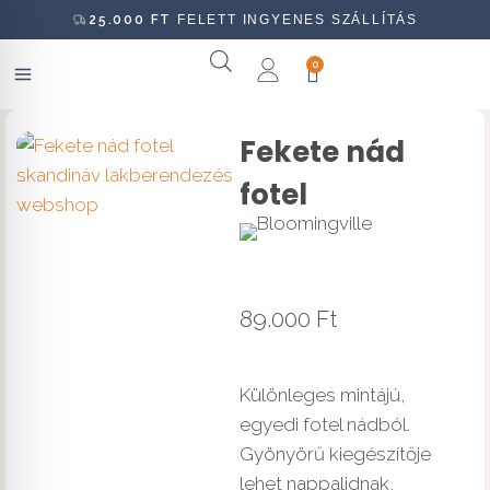
25.000
FT
FELETT INGYENES SZÁLLÍTÁS
0
Fekete nád
fotel
89.000
Ft
Különleges mintájú,
egyedi fotel nádból.
Gyönyörű kiegészítője
lehet nappalidnak,