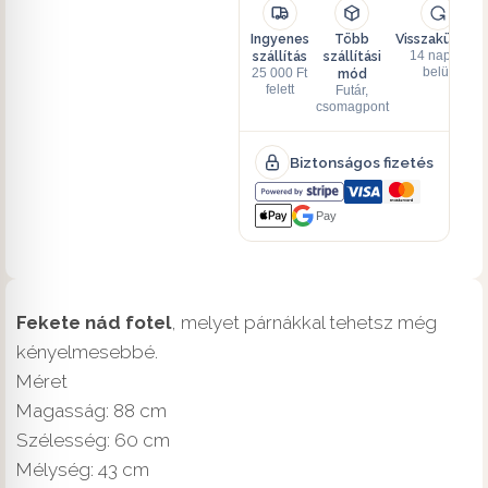
Ingyenes
Több
Visszaküldés
szállítás
szállítási
14 napon
mód
belül
25 000 Ft
felett
Futár,
csomagpont
Biztonságos fizetés
Pay
Fekete nád fotel
, melyet párnákkal tehetsz még
kényelmesebbé.
Méret
Magasság: 88 cm
Szélesség: 60 cm
Mélység: 43 cm