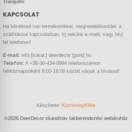
Tranquillo
KAPCSOLAT
Ha kérdésed van termékeinkkel, megrendeléseddel, a
szállítással kapcsolatban, írj nekünk e-mailt, vagy hívj
fel telefonon!
E-mail:
info [kukac] deerdecor [pont] hu
Telefon:
A +36-30-434-0994 telefonszámon
hétköznaponként 8:00-16:00 között várjuk a hívásod!
Készítette:
KözösségiKlikk
©
2026.
DeerDecor skandináv lakberendezési webáruház