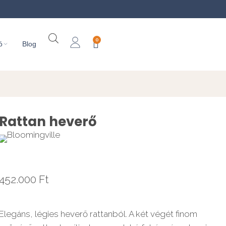
0
ó
Blog
Rattan heverő
452.000
Ft
Elegáns, légies heverő rattanból. A két végét finom