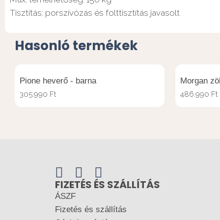
Tisztítás: porszívózás és folttisztítás javasolt
Hasonló termékek
Pione heverő - barna
Morgan zö
305.990
Ft
486.990
Ft
FIZETÉS ÉS SZÁLLÍTÁS
ÁSZF
Fizetés és szállítás