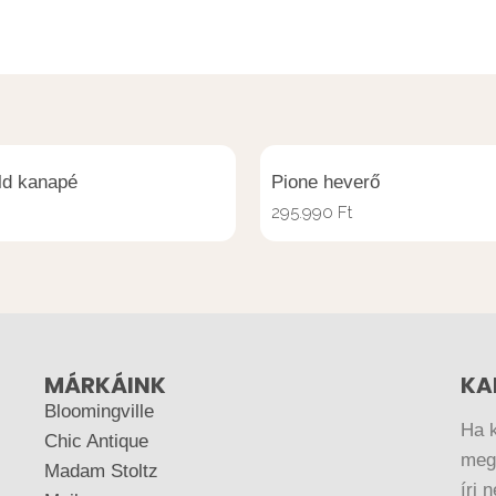
ld kanapé
Pione heverő
295.990
Ft
MÁRKÁINK
KA
Bloomingville
Ha 
Chic Antique
megr
Madam Stoltz
írj 