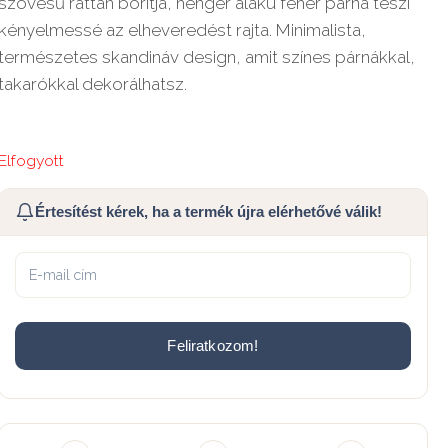
szövésű rattan borítja, henger alakú fehér párna teszi
kényelmessé az elheveredést rajta. Minimalista,
természetes skandináv design, amit színes párnákkal,
takarókkal dekorálhatsz.
Elfogyott
Értesítést kérek, ha a termék újra elérhetővé válik!
Feliratkozom!