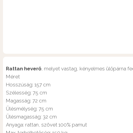
Rattan heverő
, melyet vastag, kényelmes ülőpárna fed
Méret
Hosszúság: 157 cm
Szélesség: 75 cm
Magasság: 72 cm
Ülésmélység: 75 cm
Ülésmagasság: 32 cm
Anyaga: rattan, szövet 100% pamut
Max. terhelhetőség: 150 kg