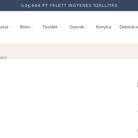
25.000
FT
FELETT INGYENES SZÁLLÍTÁS
ztal
Bútor
Textilek
Gyerek
Konyha
Dekoráci
verő