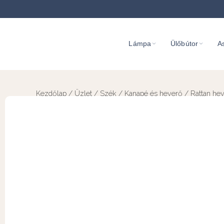
Lámpa
Ülőbútor
As
Kezdőlap
/
Üzlet
/
Szék
/
Kanapé és heverő
/ Rattan he