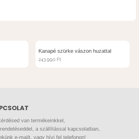
Kanapé szürke vászon huzattal
243.990
Ft
PCSOLAT
kérdésed van termékeinkkel,
endeléseddel, a szállítással kapcsolatban,
nekünk e-mailt, vagy hívj fel telefonon!