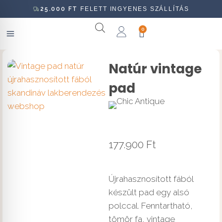
25.000
FT
FELETT INGYENES SZÁLLÍTÁS
0
Natúr vintage
pad
177.900
Ft
Újrahasznosított fából
készült pad egy alsó
polccal. Fenntartható,
tömör fa, vintage