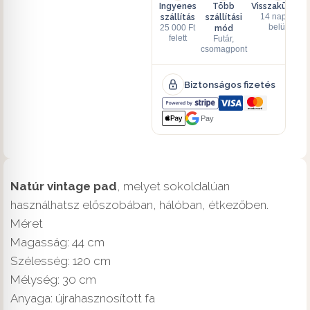
Ingyenes
Több
Visszaküldés
szállítás
szállítási
14 napon
mód
belül
25 000 Ft
felett
Futár,
csomagpont
Biztonságos fizetés
Pay
Natúr vintage pad
, melyet sokoldalúan
használhatsz előszobában, hálóban, étkezőben.
Méret
Magasság: 44 cm
Szélesség: 120 cm
Mélység: 30 cm
Anyaga: újrahasznosított fa