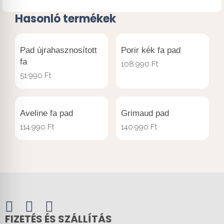
Hasonló termékek
Pad újrahasznosított
Porir kék fa pad
fa
108.990
Ft
51.990
Ft
Aveline fa pad
Grimaud pad
114.990
Ft
140.990
Ft
FIZETÉS ÉS SZÁLLÍTÁS