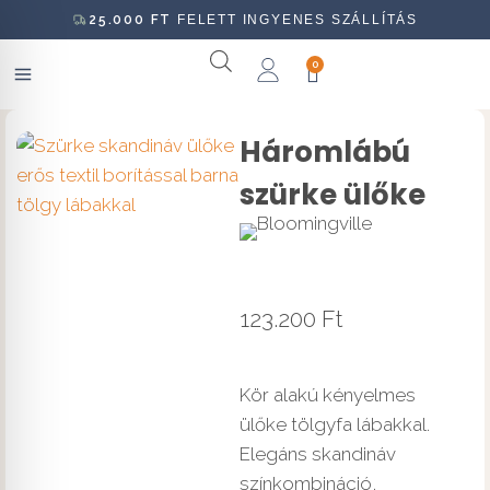
25.000
FT
FELETT INGYENES SZÁLLÍTÁS
0
Háromlábú
szürke ülőke
123.200
Ft
Kör alakú kényelmes
ülőke tölgyfa lábakkal.
Elegáns skandináv
színkombináció,