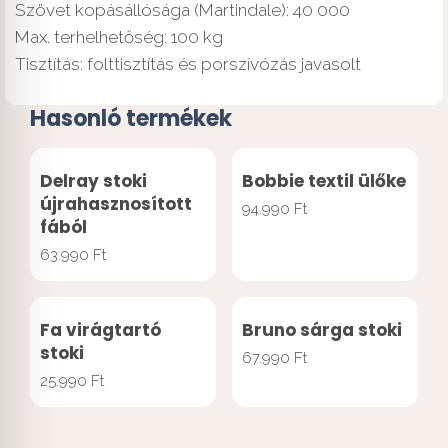
Szövet kopásállósága (Martindale): 40 000
Max. terhelhetőség: 100 kg
Tisztítás: folttisztítás és porszívózás javasolt
Hasonló termékek
Delray stoki
Bobbie textil ülőke
újrahasznosított
94.990
Ft
fából
63.990
Ft
Fa virágtartó
Bruno sárga stoki
stoki
67.990
Ft
25.990
Ft