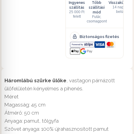
Ingyenes
Több
Visszaküldés
szállítás
szállítási
14 napon
mód
belül
25 000 Ft
felett
Futár,
csomagpont
Biztonságos fizetés
Pay
Háromlábú szürke ülőke
, vastagon párnázott
ülőfelületén kényelmes a pihenés.
Méret
Magasság: 45 cm
Átmérő: 50 cm
Anyaga: pamut, tölgyfa
Szövet anyaga: 100% újrahasznosított pamut