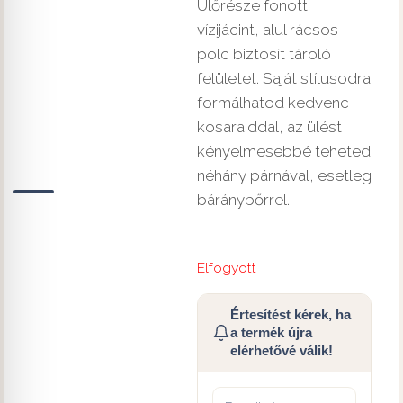
Ülőrésze fonott
vízijácint, alul rácsos
polc biztosít tároló
felületet. Saját stílusodra
formálhatod kedvenc
kosaraiddal, az ülést
kényelmesebbé teheted
néhány párnával, esetleg
báránybőrrel.
Elfogyott
Értesítést kérek, ha
a termék újra
elérhetővé válik!