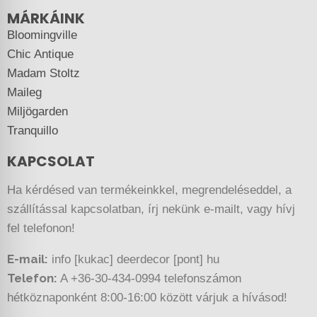
MÁRKÁINK
Bloomingville
Chic Antique
Madam Stoltz
Maileg
Miljögarden
Tranquillo
KAPCSOLAT
Ha kérdésed van termékeinkkel, megrendeléseddel, a
szállítással kapcsolatban, írj nekünk e-mailt, vagy hívj
fel telefonon!
E-mail:
info [kukac] deerdecor [pont] hu
Telefon:
A +36-30-434-0994 telefonszámon
hétköznaponként 8:00-16:00 között várjuk a hívásod!