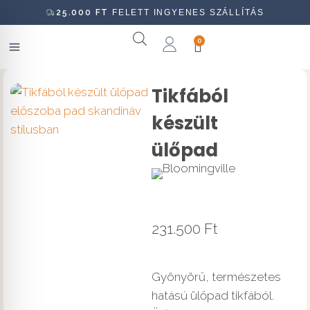
25.000
FT
FELETT INGYENES SZÁLLÍTÁS
0
Tikfából
készült
ülőpad
231.500
Ft
Gyönyörű, természetes
hatású ülőpad tikfából.