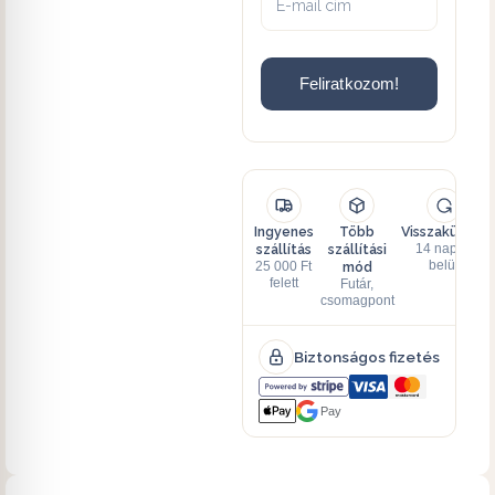
Feliratkozom!
Ingyenes
Több
Visszaküldés
szállítás
szállítási
14 napon
mód
belül
25 000 Ft
felett
Futár,
csomagpont
Biztonságos fizetés
Pay