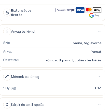
Biztonságos
fizetés
Pay
Anyag és kivitel
Szín
barna, téglavörös
Anyag
Pamut
Összetétel
kőmosott pamut, poliészter bélés
Méretek és tömeg
Súly (kg)
2,20
Kárpit és textil ápolás