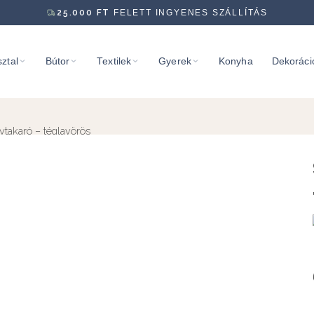
25.000
FT
FELETT INGYENES SZÁLLÍTÁS
ztal
Bútor
Textilek
Gyerek
Konyha
Dekoráci
ytakaró – téglavörös