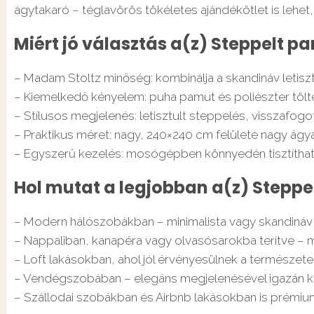
ágytakaró – téglavörös tökéletes ajándékötlet is lehe
Miért jó választás a(z) Steppelt p
– Madam Stoltz minőség: kombinálja a skandináv letis
– Kiemelkedő kényelem: puha pamut és poliészter tölte
– Stílusos megjelenés: letisztult steppelés, visszafogo
– Praktikus méret: nagy, 240×240 cm felülete nagy ágya
– Egyszerű kezelés: mosógépben könnyedén tisztíthat
Hol mutat a legjobban a(z) Steppe
– Modern hálószobákban – minimalista vagy skandináv s
– Nappaliban, kanapéra vagy olvasósarokba terítve – 
– Loft lakásokban, ahol jól érvényesülnek a természete
– Vendégszobában – elegáns megjelenésével igazán kül
– Szállodai szobákban és Airbnb lakásokban is prémi