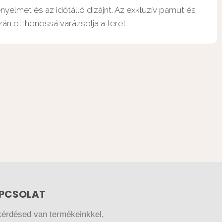
yelmet és az időtálló dizájnt. Az exkluzív pamut és
zán otthonossá varázsolja a teret.
PCSOLAT
kérdésed van termékeinkkel,