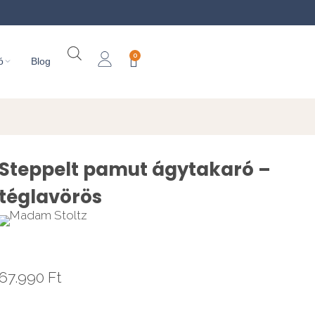
0
ó
Blog
Steppelt pamut ágytakaró –
téglavörös
67.990
Ft