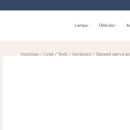
Lámpa
Ülőbútor
As
Kezdőlap
/
Üzlet
/
Textil
/
Ágytakaró
/ Steppelt pamut ág