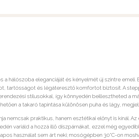
 a hálószoba eleganciáját és kényelmét új szintre emeli
ot, tartósságot és légáteresztő komfortot biztosít. A st
erendezési stílusokkal, így könnyedén beillesztheted a m
tően a takaró tapintása különösen puha és lágy, megjele
nja nemcsak praktikus, hanem esztétikai előnyt is kínál. 
yedén variáld a hozzá illő díszpárnákat, ezzel még egyedi
s használat sem árt neki; mosógépben 30°C-on mosható, 