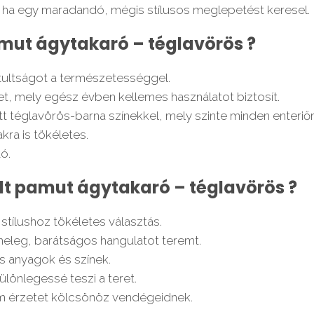
t, ha egy maradandó, mégis stílusos meglepetést keresel.
amut ágytakaró – téglavörös ?
ztultságot a természetességgel.
t, mely egész évben kellemes használatot biztosít.
tt téglavörös-barna színekkel, mely szinte minden enteriőr
kra is tökéletes.
ó.
lt pamut ágytakaró – téglavörös ?
tílushoz tökéletes választás.
meleg, barátságos hangulatot teremt.
s anyagok és színek.
önlegessé teszi a teret.
um érzetet kölcsönöz vendégeidnek.