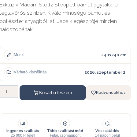
Exkluzív Madam Stoltz Steppelt pamut ágytakaró –
téglavörös színben. Kiváló minőségű pamut és
poliészter anyagból, stílusos kiegészítője minden
hálószobának.
240x240 cm
Méret
2026. szeptember 2.
Várható kiszállítás
Kosárba teszem
Kedvencekhez
Ingyenes szállítás
Több szállítási mód
Visszaküldés
25 000 Ft felett
Futár, csomagpont
14 napon belül