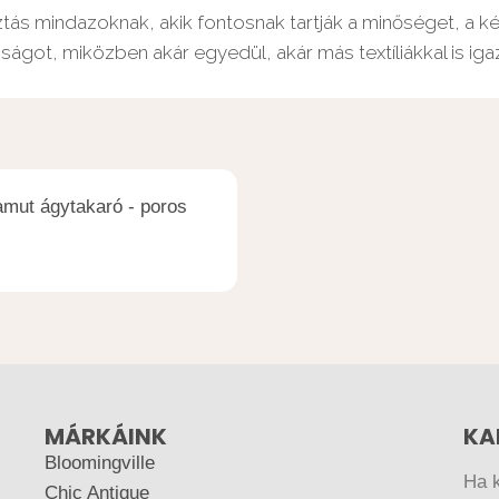
tás mindazoknak, akik fontosnak tartják a minőséget, a kén
ágot, miközben akár egyedül, akár más textíliákkal is iga
amut ágytakaró - poros
MÁRKÁINK
KA
Bloomingville
Ha 
Chic Antique