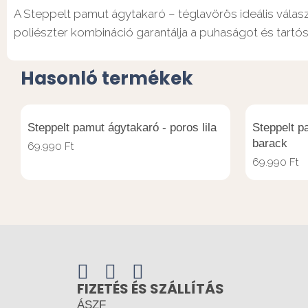
A Steppelt pamut ágytakaró – téglavörös ideális válasz
poliészter kombináció garantálja a puhaságot és tartóss
Hasonló termékek
Steppelt pamut ágytakaró - poros lila
Steppelt p
barack
69.990
Ft
69.990
Ft
FIZETÉS ÉS SZÁLLÍTÁS
ÁSZF