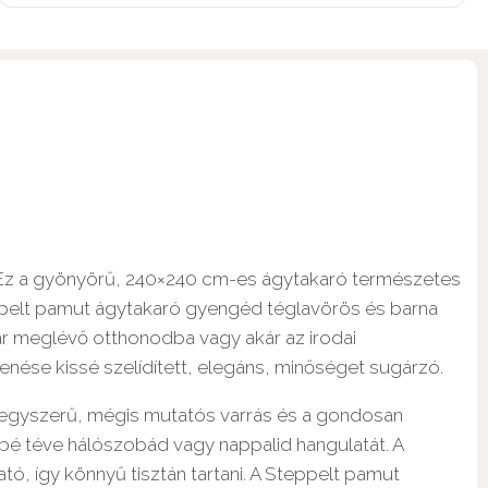
. Ez a gyönyörű, 240×240 cm-es ágytakaró természetes
eppelt pamut ágytakaró gyengéd téglavörös és barna
ár meglévő otthonodba vagy akár az irodai
nése kissé szelídített, elegáns, minőséget sugárzó.
Az egyszerű, mégis mutatós varrás és a gondosan
bbé téve hálószobád vagy nappalid hangulatát. A
így könnyű tisztán tartani. A Steppelt pamut