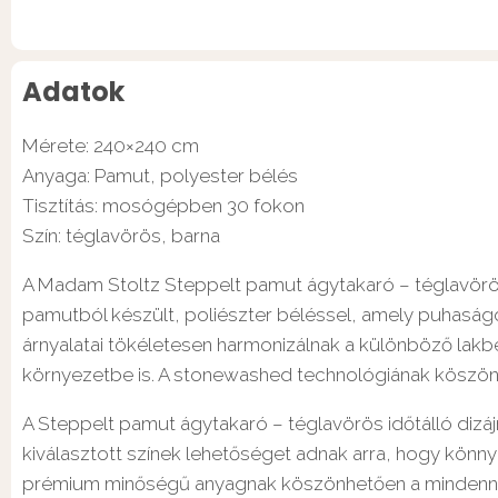
Adatok
Mérete: 240×240 cm
Anyaga: Pamut, polyester bélés
Tisztítás: mosógépben 30 fokon
Szín: téglavörös, barna
A Madam Stoltz Steppelt pamut ágytakaró – téglavörös
pamutból készült, poliészter béléssel, amely puhaság
árnyalatai tökéletesen harmonizálnak a különböző lakb
környezetbe is. A stonewashed technológiának köszönhe
A Steppelt pamut ágytakaró – téglavörös időtálló dizáj
kiválasztott színek lehetőséget adnak arra, hogy könn
prémium minőségű anyagnak köszönhetően a mindennapo