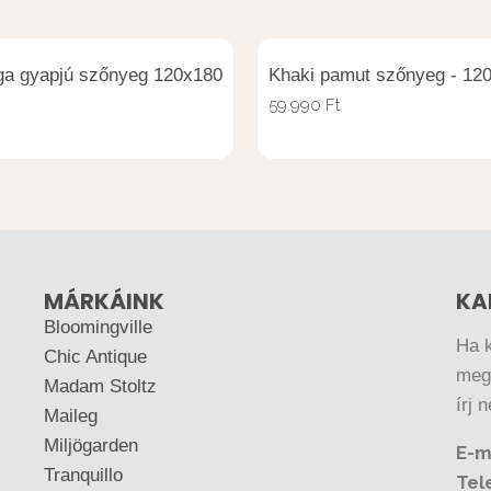
ga gyapjú szőnyeg 120x180
Khaki pamut szőnyeg - 12
59.990
Ft
MÁRKÁINK
KA
Bloomingville
Ha 
Chic Antique
megr
Madam Stoltz
írj 
Maileg
Miljögarden
E-m
Tranquillo
Tel