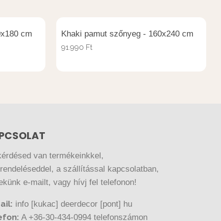
0x180 cm
Khaki pamut szőnyeg - 160x240 cm
91.990
Ft
PCSOLAT
kérdésed van termékeinkkel,
endeléseddel, a szállítással kapcsolatban,
nekünk e-mailt, vagy hívj fel telefonon!
ail:
info [kukac] deerdecor [pont] hu
efon:
A +36-30-434-0994 telefonszámon