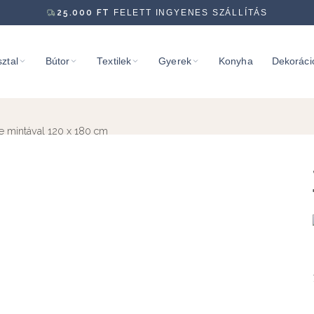
25.000
FT
FELETT INGYENES SZÁLLÍTÁS
ztal
Bútor
Textilek
Gyerek
Konyha
Dekoráci
e mintával 120 x 180 cm