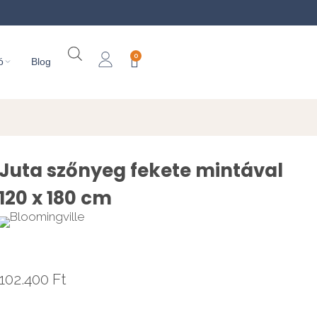
0
ó
Blog
Juta szőnyeg fekete mintával
120 x 180 cm
102.400
Ft