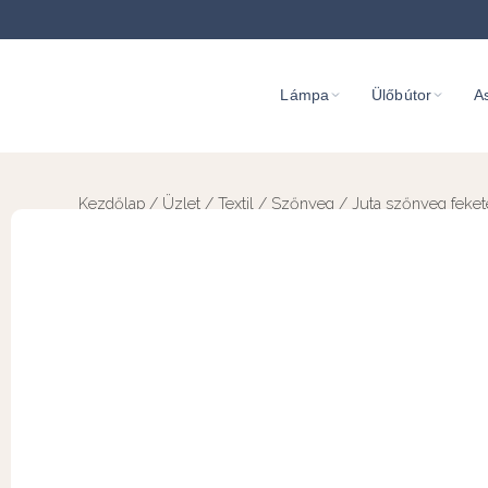
Lámpa
Ülőbútor
As
Kezdőlap
/
Üzlet
/
Textil
/
Szőnyeg
/ Juta szőnyeg feket