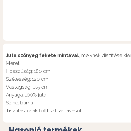
Juta szőnyeg fekete mintával
, melynek díszítése ki
Méret
Hosszúság: 180 cm
Szélesség: 120 cm
Vastagság: 0,5 cm
Anyaga: 100% juta
Színe: barna
Tisztítás: csak folttisztítás javasolt
Hasonló termékek