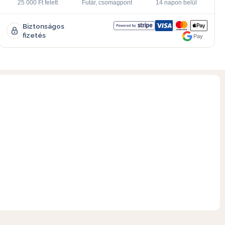
25 000 Ft felett
Futár, csomagpont
14 napon belül
Biztonságos
fizetés
Pay