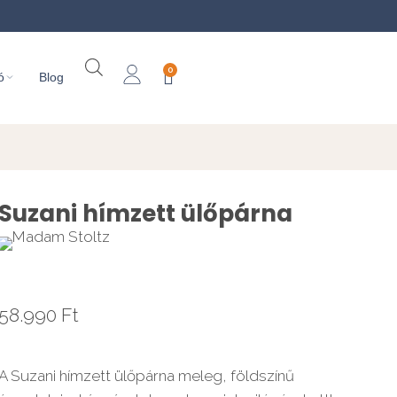
0
ó
Blog
Suzani hímzett ülőpárna
58.990
Ft
A Suzani hímzett ülőpárna meleg, földszínű