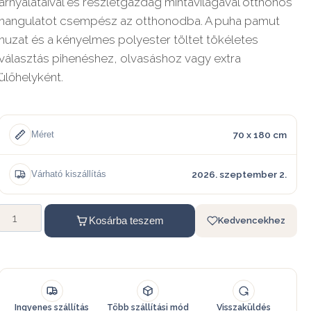
árnyalataival és részletgazdag mintavilágával otthonos
hangulatot csempész az otthonodba. A puha pamut
huzat és a kényelmes polyester töltet tökéletes
választás pihenéshez, olvasáshoz vagy extra
ülőhelyként.
70 x 180 cm
Méret
2026. szeptember 2.
Várható kiszállítás
Kosárba teszem
Kedvencekhez
Ingyenes szállítás
Több szállítási mód
Visszaküldés