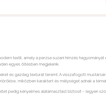
modern textil, amely a perzsa suzani hímzés hagyományát ér
inden egyes öltésben megjelenik.
eket és gazdag textúrát teremt. A visszafogott mustársá
iőrökbe, miközben karaktert és mélységet adnak a térne
öltet pedig kényelmes alátámasztást biztosít – legyen sz