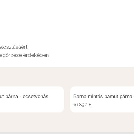
eloszlásáért
 megőrzése érdekében
t párna - ecsetvonás
Barna mintás pamut párna
16.890
Ft