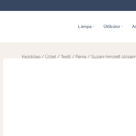
Lámpa
Ülőbútor
As
Kezdőlap
/
Üzlet
/
Textil
/
Párna
/ Suzani hímzett ülőpár