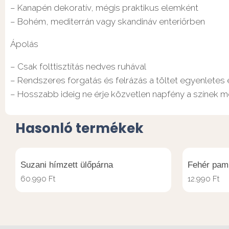
– Kanapén dekoratív, mégis praktikus elemként
– Bohém, mediterrán vagy skandináv enteriőrben
Ápolás
– Csak folttisztítás nedves ruhával
– Rendszeres forgatás és felrázás a töltet egyenletes 
– Hosszabb ideig ne érje közvetlen napfény a színek
Hasonló termékek
Suzani hímzett ülőpárna
Fehér pamu
60.990
Ft
12.990
Ft