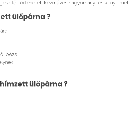
iegészítő: történetet, kézműves hagyományt és kényelmet
zett ülőpárna ?
fára
kő, bézs
elynek
 hímzett ülőpárna ?