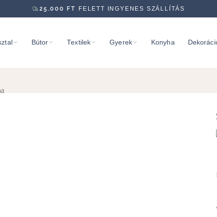
25.000
FT
FELETT INGYENES SZÁLLÍTÁS
ztal
Bútor
Textilek
Gyerek
Konyha
Dekoráci
na