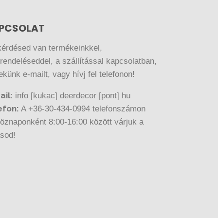
PCSOLAT
kérdésed van termékeinkkel,
endeléseddel, a szállítással kapcsolatban,
nekünk e-mailt, vagy hívj fel telefonon!
ail:
info [kukac] deerdecor [pont] hu
efon:
A +36-30-434-0994 telefonszámon
öznaponként 8:00-16:00 között várjuk a
ásod!