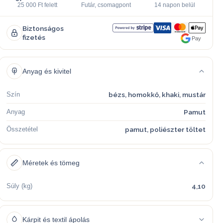
25 000 Ft felett
Futár, csomagpont
14 napon belül
Biztonságos
fizetés
Pay
Anyag és kivitel
Szín
bézs, homokkő, khaki, mustár
Anyag
Pamut
Összetétel
pamut, poliészter töltet
Méretek és tömeg
Súly (kg)
4,10
Kárpit és textil ápolás