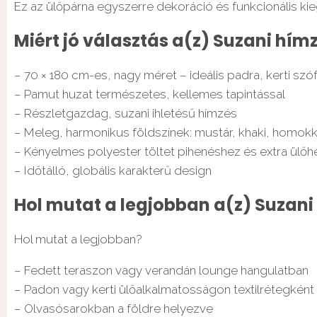
Ez az ülőpárna egyszerre dekoráció és funkcionális k
Miért jó választás a(z) Suzani hím
– 70 × 180 cm-es, nagy méret – ideális padra, kerti szó
– Pamut huzat természetes, kellemes tapintással
– Részletgazdag, suzani ihletésű hímzés
– Meleg, harmonikus földszínek: mustár, khaki, homok
– Kényelmes polyester töltet pihenéshez és extra ülőh
– Időtálló, globális karakterű design
Hol mutat a legjobban a(z) Suzani
Hol mutat a legjobban?
– Fedett teraszon vagy verandán lounge hangulatban
– Padon vagy kerti ülőalkalmatosságon textilrétegként
– Olvasósarokban a földre helyezve