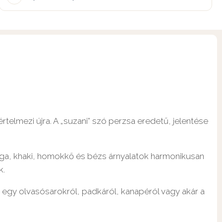
telmezi újra. A „suzani” szó perzsa eredetű, jelentése
rga, khaki, homokkő és bézs árnyalatok harmonikusan
k.
ó egy olvasósarokról, padkáról, kanapéról vagy akár a