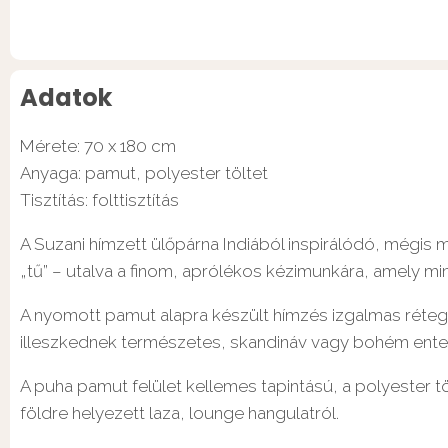
Adatok
Mérete: 70 x 180 cm
Anyaga: pamut, polyester töltet
Tisztítás: folttisztítás
A Suzani hímzett ülőpárna Indiából inspirálódó, mégis 
„tű” – utalva a finom, aprólékos kézimunkára, amely m
A nyomott pamut alapra készült hímzés izgalmas réteg
illeszkednek természetes, skandináv vagy bohém enter
A puha pamut felület kellemes tapintású, a polyester t
földre helyezett laza, lounge hangulatról.