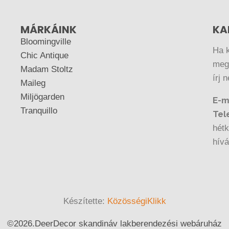
MÁRKÁINK
KA
Bloomingville
Ha 
Chic Antique
megr
Madam Stoltz
írj 
Maileg
Miljögarden
E-m
Tranquillo
Tel
hétk
hív
Készítette:
KözösségiKlikk
©
2026.
DeerDecor skandináv lakberendezési webáruház