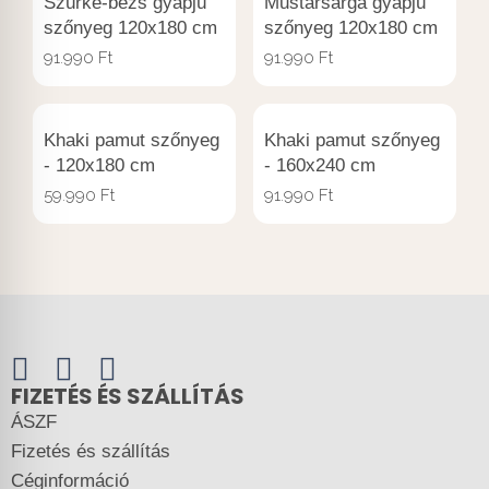
Szürke-bézs gyapjú
Mustársárga gyapjú
szőnyeg 120x180 cm
szőnyeg 120x180 cm
91.990
Ft
91.990
Ft
Khaki pamut szőnyeg
Khaki pamut szőnyeg
- 120x180 cm
- 160x240 cm
59.990
Ft
91.990
Ft
FIZETÉS ÉS SZÁLLÍTÁS
ÁSZF
Fizetés és szállítás
Céginformáció