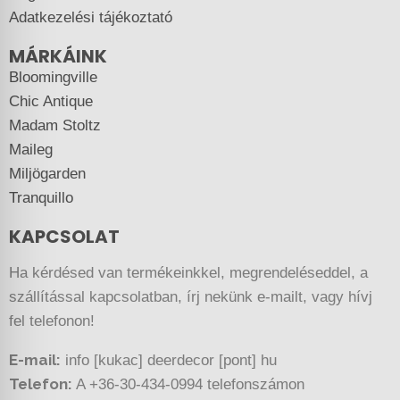
Adatkezelési tájékoztató
MÁRKÁINK
Bloomingville
Chic Antique
Madam Stoltz
Maileg
Miljögarden
Tranquillo
KAPCSOLAT
Ha kérdésed van termékeinkkel, megrendeléseddel, a
szállítással kapcsolatban, írj nekünk e-mailt, vagy hívj
fel telefonon!
E-mail:
info [kukac] deerdecor [pont] hu
Telefon:
A +36-30-434-0994 telefonszámon