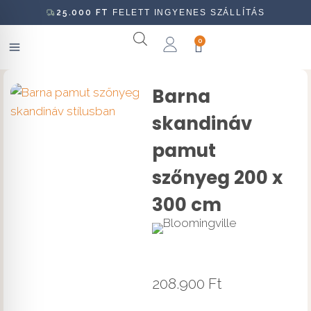
25.000
FT
FELETT INGYENES SZÁLLÍTÁS
0
Barna
skandináv
pamut
szőnyeg 200 x
300 cm
208.900
Ft