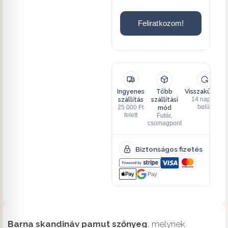
Feliratkozom!
Ingyenes
Több
Visszaküldés
szállítás
szállítási
14 napon
mód
belül
25 000 Ft
felett
Futár,
csomagpont
Biztonságos fizetés
Pay
Barna skandináv pamut szőnyeg
, melynek