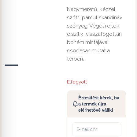
Nagyméretű, kézzel
szőtt, pamut skandináv
szőnyeg. Végét rojtok
díszítik, visszafogottan
bohém mintájával
csodásan mutat a
térben.
Elfogyott
Értesítést kérek, ha
a termék újra
elérhetővé válik!