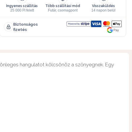
Ingyenes szállítás
Több szállítási mód
Visszaküldés
25 000 Ft felett
Futár, csomagpont
14 napon belül
Biztonságos
fizetés
Pay
különleges hangulatot kölcsönöz a szőnyegnek. Egy