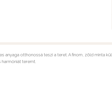
s anyaga otthonossá teszi a teret. A finom, zöld minta 
s harmóniát teremt.