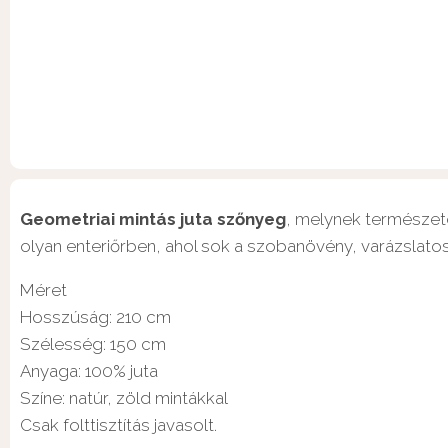
Geometriai mintás juta szőnyeg
, melynek természete
olyan enteriőrben, ahol sok a szobanövény, varázslato
Méret
Hosszúság: 210 cm
Szélesség: 150 cm
Anyaga: 100% juta
Színe: natúr, zöld mintákkal
Csak folttisztítás javasolt.