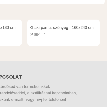
0x180 cm
Khaki pamut szőnyeg - 160x240 cm
91.990
Ft
PCSOLAT
kérdésed van termékeinkkel,
endeléseddel, a szállítással kapcsolatban,
nekünk e-mailt, vagy hívj fel telefonon!