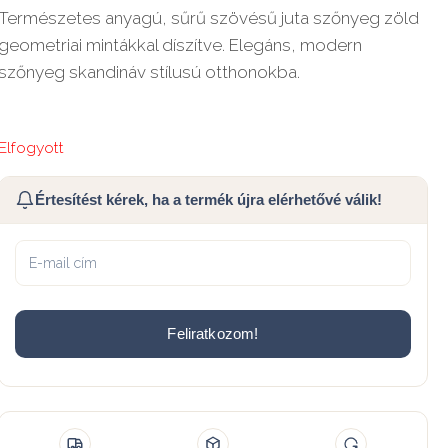
Természetes anyagú, sűrű szövésű juta szőnyeg zöld
geometriai mintákkal díszítve. Elegáns, modern
szőnyeg skandináv stílusú otthonokba.
Elfogyott
Értesítést kérek, ha a termék újra elérhetővé válik!
Feliratkozom!