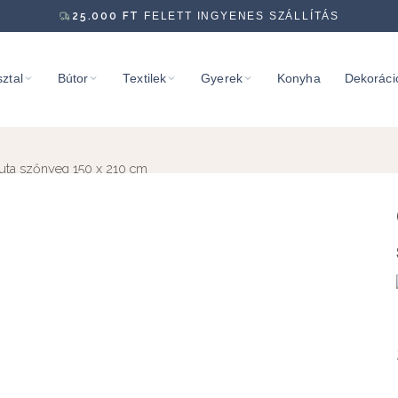
25.000
FT
FELETT INGYENES SZÁLLÍTÁS
ztal
Bútor
Textilek
Gyerek
Konyha
Dekoráci
juta szőnyeg 150 x 210 cm