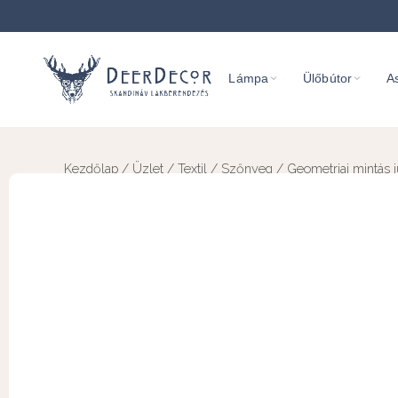
Lámpa
Ülőbútor
As
Kezdőlap
/
Üzlet
/
Textil
/
Szőnyeg
/ Geometriai mintás 