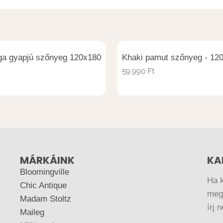
ga gyapjú szőnyeg 120x180
Khaki pamut szőnyeg - 12
59.990
Ft
MÁRKÁINK
KA
Bloomingville
Ha 
Chic Antique
megr
Madam Stoltz
írj 
Maileg