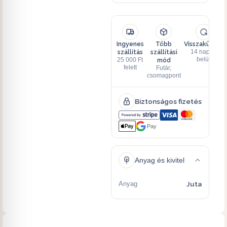
Ingyenes
Több
Visszaküldés
szállítás
szállítási
14 napon
mód
belül
25 000 Ft
felett
Futár,
csomagpont
Biztonságos fizetés
Pay
Anyag és kivitel
Anyag
Juta