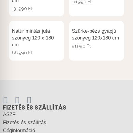
cm
111.990
Ft
131.990
Ft
Natúr mintás juta
Szürke-bézs gyapjú
szőnyeg 120 x 180
szőnyeg 120x180 cm
cm
91.990
Ft
66.990
Ft
FIZETÉS ÉS SZÁLLÍTÁS
ÁSZF
Fizetés és szállítás
Céginformáció