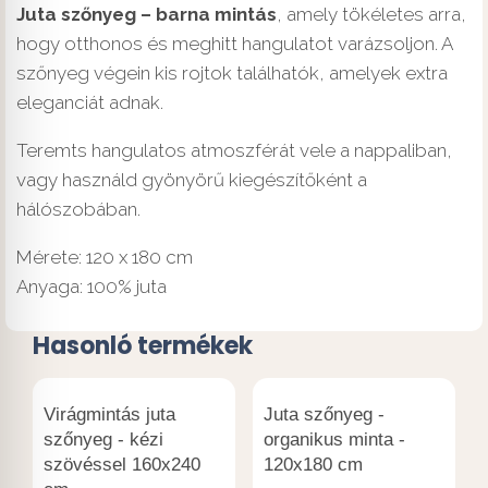
Juta szőnyeg – barna mintás
, amely tökéletes arra,
hogy otthonos és meghitt hangulatot varázsoljon. A
szőnyeg végein kis rojtok találhatók, amelyek extra
eleganciát adnak.
Teremts hangulatos atmoszférát vele a nappaliban,
vagy használd gyönyörű kiegészítőként a
hálószobában.
Mérete: 120 x 180 cm
Anyaga: 100% juta
Hasonló termékek
Virágmintás juta
Juta szőnyeg -
szőnyeg - kézi
organikus minta -
szövéssel 160x240
120x180 cm