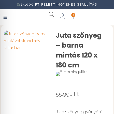
25.000
FT
FELETT INGYENES SZÁLLÍTÁS
0
Juta szőnyeg
– barna
mintás 120 x
180 cm
55.990
Ft
Juta szőnyeg gyönyörű