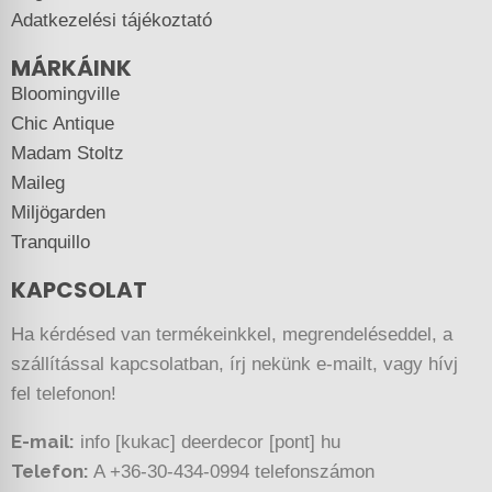
Adatkezelési tájékoztató
MÁRKÁINK
Bloomingville
Chic Antique
Madam Stoltz
Maileg
Miljögarden
Tranquillo
KAPCSOLAT
Ha kérdésed van termékeinkkel, megrendeléseddel, a
szállítással kapcsolatban, írj nekünk e-mailt, vagy hívj
fel telefonon!
E-mail:
info [kukac] deerdecor [pont] hu
Telefon:
A +36-30-434-0994 telefonszámon