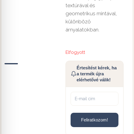
textúrával és
geometrikus mintával,
különböző
árnyalatokban.
Elfogyott
Értesítést kérek, ha
a termék újra
elérhetővé válik!
Feliratkozom!